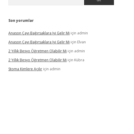
Son yorumlar
Anason Çayı Bağırsaklara Iyi Gelir Mi
için
admin
Anason Çayı Bağırsaklara Iyi Gelir Mi
için
Elvan
2 Yıllık Besyo Öğretmen Olabilir Mi
için
admin
2 Yıllık Besyo Öğretmen Olabilir Mi
için
Kübra
Stoma Kimlere Açılır
için
admin
et