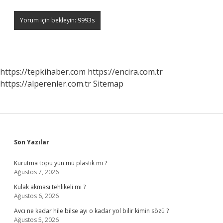
https://tepkihaber.com
https://encira.com.tr
https://alperenler.com.tr
Sitemap
Sidebar
Son Yazılar
Kurutma topu yün mü plastik mi ?
Ağustos 7, 2026
Kulak akması tehlikeli mi ?
Ağustos 6, 2026
Avcı ne kadar hile bilse ayı o kadar yol bilir kimin sözü ?
Ağustos 5, 2026