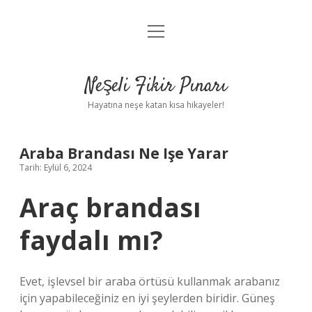
menüyü
Anasayfa
aç
Gizlilik Politikası
Neşeli Fikir Pınarı
Yasal Uyarı
Hayatına neşe katan kısa hikayeler!
Hakkımızda
Araba Brandası Ne Işe Yarar
Tarih: Eylül 6, 2024
Araç brandası
faydalı mı?
Evet, işlevsel bir araba örtüsü kullanmak arabanız
için yapabileceğiniz en iyi şeylerden biridir. Güneş