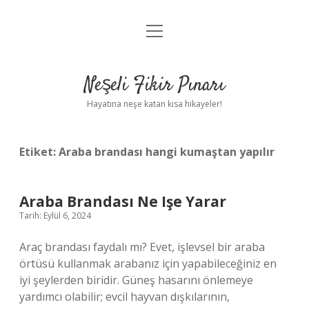
menüyü
Anasayfa
aç
Gizlilik Politikası
Neşeli Fikir Pınarı
Yasal Uyarı
Hayatına neşe katan kısa hikayeler!
Hakkımızda
Etiket:
Araba brandası hangi kumaştan yapılır
Araba Brandası Ne Işe Yarar
Tarih: Eylül 6, 2024
Araç brandası faydalı mı? Evet, işlevsel bir araba
örtüsü kullanmak arabanız için yapabileceğiniz en
iyi şeylerden biridir. Güneş hasarını önlemeye
yardımcı olabilir; evcil hayvan dışkılarının,