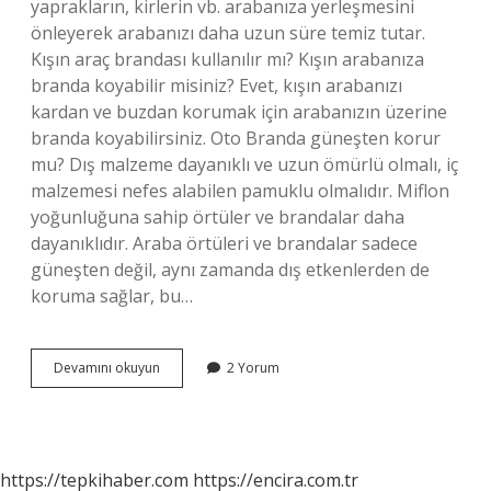
yaprakların, kirlerin vb. arabanıza yerleşmesini
önleyerek arabanızı daha uzun süre temiz tutar.
Kışın araç brandası kullanılır mı? Kışın arabanıza
branda koyabilir misiniz? Evet, kışın arabanızı
kardan ve buzdan korumak için arabanızın üzerine
branda koyabilirsiniz. Oto Branda güneşten korur
mu? Dış malzeme dayanıklı ve uzun ömürlü olmalı, iç
malzemesi nefes alabilen pamuklu olmalıdır. Miflon
yoğunluğuna sahip örtüler ve brandalar daha
dayanıklıdır. Araba örtüleri ve brandalar sadece
güneşten değil, aynı zamanda dış etkenlerden de
koruma sağlar, bu…
Araba
Devamını okuyun
2 Yorum
Brandası
Ne
Işe
Yarar
https://tepkihaber.com
https://encira.com.tr