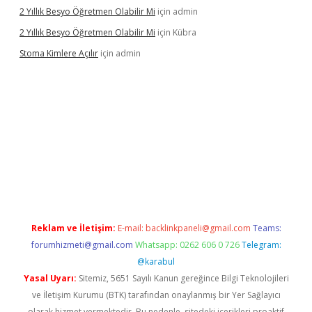
2 Yıllık Besyo Öğretmen Olabilir Mi
için
admin
2 Yıllık Besyo Öğretmen Olabilir Mi
için
Kübra
Stoma Kimlere Açılır
için
admin
ilbet
Reklam ve İletişim:
E-mail:
backlinkpaneli@gmail.com
Teams:
forumhizmeti@gmail.com
Whatsapp: 0262 606 0 726
Telegram:
@karabul
Yasal Uyarı:
Sitemiz, 5651 Sayılı Kanun gereğince Bilgi Teknolojileri
ve İletişim Kurumu (BTK) tarafından onaylanmış bir Yer Sağlayıcı
olarak hizmet vermektedir. Bu nedenle, sitedeki içerikleri proaktif