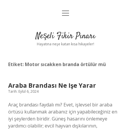
menüyü
Anasayfa
aç
Gizlilik Politikası
Neşeli Fikir Pınarı
Yasal Uyarı
Hayatına neşe katan kısa hikayeler!
Hakkımızda
Etiket:
Motor sıcakken branda örtülür mü
Araba Brandası Ne Işe Yarar
Tarih: Eylül 6, 2024
Araç brandası faydalı mı? Evet, işlevsel bir araba
örtüsü kullanmak arabanız için yapabileceğiniz en
iyi şeylerden biridir. Güneş hasarını önlemeye
yardımcı olabilir; evcil hayvan dışkılarının,