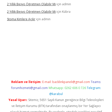
2 Yıllık Besyo Öğretmen Olabilir Mi
için
admin
2 Yıllık Besyo Öğretmen Olabilir Mi
için
Kübra
Stoma Kimlere Açılır
için
admin
lbet
Reklam ve İletişim:
E-mail:
backlinkpaneli@gmail.com
Teams:
forumhizmeti@gmail.com
Whatsapp: 0262 606 0 726
Telegram:
@karabul
Yasal Uyarı:
Sitemiz, 5651 Sayılı Kanun gereğince Bilgi Teknolojileri
ve İletişim Kurumu (BTK) tarafından onaylanmış bir Yer Sağlayıcı
olarak hizmet vermektedir. Bu nedenle, sitedeki içerikleri proaktif