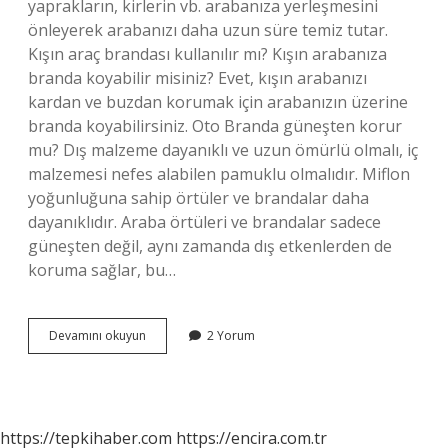
yaprakların, kirlerin vb. arabanıza yerleşmesini
önleyerek arabanızı daha uzun süre temiz tutar.
Kışın araç brandası kullanılır mı? Kışın arabanıza
branda koyabilir misiniz? Evet, kışın arabanızı
kardan ve buzdan korumak için arabanızın üzerine
branda koyabilirsiniz. Oto Branda güneşten korur
mu? Dış malzeme dayanıklı ve uzun ömürlü olmalı, iç
malzemesi nefes alabilen pamuklu olmalıdır. Miflon
yoğunluğuna sahip örtüler ve brandalar daha
dayanıklıdır. Araba örtüleri ve brandalar sadece
güneşten değil, aynı zamanda dış etkenlerden de
koruma sağlar, bu…
Araba
Devamını okuyun
2 Yorum
Brandası
Ne
Işe
Yarar
https://tepkihaber.com
https://encira.com.tr