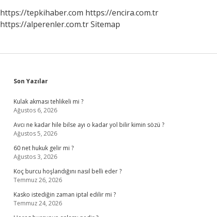
https://tepkihaber.com
https://encira.com.tr
https://alperenler.com.tr
Sitemap
Sidebar
Son Yazılar
Kulak akması tehlikeli mi ?
Ağustos 6, 2026
Avcı ne kadar hile bilse ayı o kadar yol bilir kimin sözü ?
Ağustos 5, 2026
60 net hukuk gelir mi ?
Ağustos 3, 2026
Koç burcu hoşlandığını nasıl belli eder ?
Temmuz 26, 2026
Kasko istediğin zaman iptal edilir mi ?
Temmuz 24, 2026