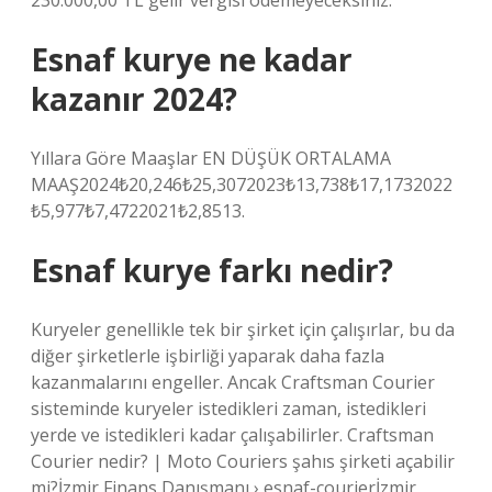
230.000,00 TL gelir vergisi ödemeyeceksiniz.
Esnaf kurye ne kadar
kazanır 2024?
Yıllara Göre Maaşlar EN DÜŞÜK ORTALAMA
MAAŞ2024₺20,246₺25,3072023₺13,738₺17,1732022
₺5,977₺7,4722021₺2,8513.
Esnaf kurye farkı nedir?
Kuryeler genellikle tek bir şirket için çalışırlar, bu da
diğer şirketlerle işbirliği yaparak daha fazla
kazanmalarını engeller. Ancak Craftsman Courier
sisteminde kuryeler istedikleri zaman, istedikleri
yerde ve istedikleri kadar çalışabilirler. Craftsman
Courier nedir? | Moto Couriers şahıs şirketi açabilir
mi?İzmir Finans Danışmanı › esnaf-courierİzmir