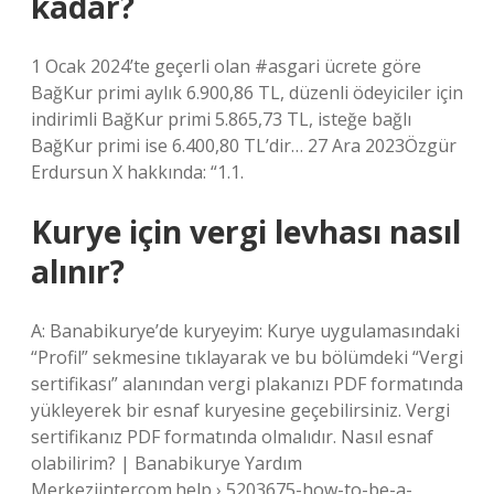
kadar?
1 Ocak 2024’te geçerli olan #asgari ücrete göre
BağKur primi aylık 6.900,86 TL, düzenli ödeyiciler için
indirimli BağKur primi 5.865,73 TL, isteğe bağlı
BağKur primi ise 6.400,80 TL’dir… 27 Ara 2023Özgür
Erdursun X hakkında: “1.1.
Kurye için vergi levhası nasıl
alınır?
A: Banabikurye’de kuryeyim: Kurye uygulamasındaki
“Profil” sekmesine tıklayarak ve bu bölümdeki “Vergi
sertifikası” alanından vergi plakanızı PDF formatında
yükleyerek bir esnaf kuryesine geçebilirsiniz. Vergi
sertifikanız PDF formatında olmalıdır. Nasıl esnaf
olabilirim? | Banabikurye Yardım
Merkeziintercom.help › 5203675-how-to-be-a-