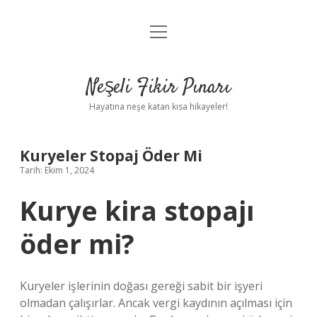
menüyü
Anasayfa
aç
Gizlilik Politikası
Neşeli Fikir Pınarı
Yasal Uyarı
Hayatına neşe katan kısa hikayeler!
Hakkımızda
Kuryeler Stopaj Öder Mi
Tarih: Ekim 1, 2024
Kurye kira stopajı
öder mi?
Kuryeler işlerinin doğası gereği sabit bir işyeri
olmadan çalışırlar. Ancak vergi kaydının açılması için