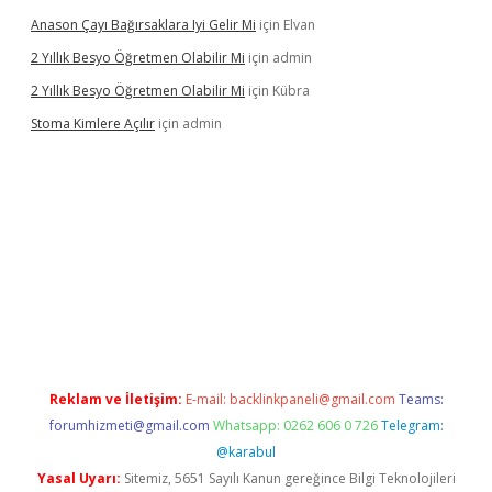
Anason Çayı Bağırsaklara Iyi Gelir Mi
için
Elvan
2 Yıllık Besyo Öğretmen Olabilir Mi
için
admin
2 Yıllık Besyo Öğretmen Olabilir Mi
için
Kübra
Stoma Kimlere Açılır
için
admin
t
Reklam ve İletişim:
E-mail:
backlinkpaneli@gmail.com
Teams:
forumhizmeti@gmail.com
Whatsapp: 0262 606 0 726
Telegram:
@karabul
Yasal Uyarı:
Sitemiz, 5651 Sayılı Kanun gereğince Bilgi Teknolojileri