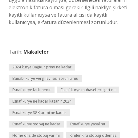
uygulamasında kayıtlıysa, düzenlenecek faturaların
elektronik fatura olması gerekir. İlgili nakliye şirketi
kayıtlı kullanıcıysa ve fatura alıcısı da kayıtlı
kullanıcıysa, e-fatura düzenlenmesi zorunludur.
Tarih:
Makaleler
2024 kurye BağKur primi ne kadar
Banabi kurye vergi levhası zorunlu mu
Esnaf kurye farkı nedir
Esnaf kurye muhasebeci şart mı
Esnaf kurye ne kadar kazanır 2024
Esnaf kurye SGK primi ne kadar
Esnaf kurye stopaj ne kadar
Esnaf kurye yasal mı
Home ofis de stopaj var mı
Kimler kira stopajı ödemez