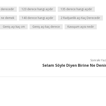
 derecedir
123 derece hangi açıdır
135 derece hangi açıdır
çı ne demek
140 derece hangi açıdır
2 Radyanlik açı Kaç Derecedir
Geniş açı kaç cm
Geniş açı kaç derece
Kavuşum açısı nedir
Sonraki Yaz
Selam Söyle Diyen Birine Ne Deni