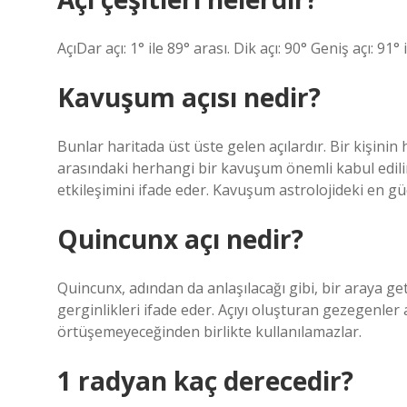
AçıDar açı: 1° ile 89° arası. Dik açı: 90° Geniş açı: 91°
Kavuşum açısı nedir?
Bunlar haritada üst üste gelen açılardır. Bir kişini
arasındaki herhangi bir kavuşum önemli kabul edili
etkileşimini ifade eder. Kavuşum astrolojideki en güç
Quincunx açı nedir?
Quincunx, adından da anlaşılacağı gibi, bir araya get
gerginlikleri ifade eder. Açıyı oluşturan gezegenler a
örtüşemeyeceğinden birlikte kullanılamazlar.
1 radyan kaç derecedir?