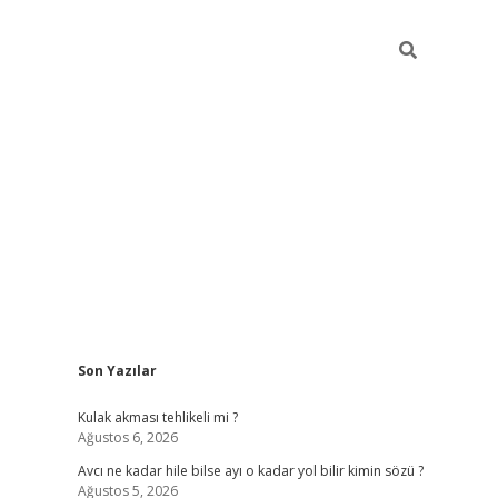
Sidebar
Son Yazılar
ilbet
Kulak akması tehlikeli mi ?
Ağustos 6, 2026
Avcı ne kadar hile bilse ayı o kadar yol bilir kimin sözü ?
Ağustos 5, 2026