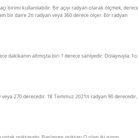
çı birimi kullanılabilir. Bir açıyı radyan olarak ölçmek, derec
. Tam bir daire 2π radyan veya 360 derece ölçer. Bir radyan
ece dakikanın altmışta biri 1 derece saniyedir. Dolayısıyla; 1o
 90 veya 270 derecedir. 18 Temmuz 2021π radyan 90 derecedir,
n ortak noktasıdır. Başlangıç ​​noktası O olan iki ışının