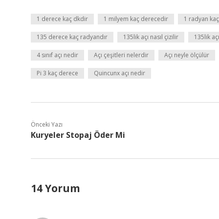
1 derece kaç dkdir
1 milyem kaç derecedir
1 radyan kaç
135 derece kaç radyandır
135lik açı nasıl çizilir
135lik a
4 sınıf açı nedir
Açı çeşitleri nelerdir
Açı neyle ölçülür
Pi 3 kaç derece
Quincunx açı nedir
Önceki Yazı
Kuryeler Stopaj Öder Mi
14 Yorum