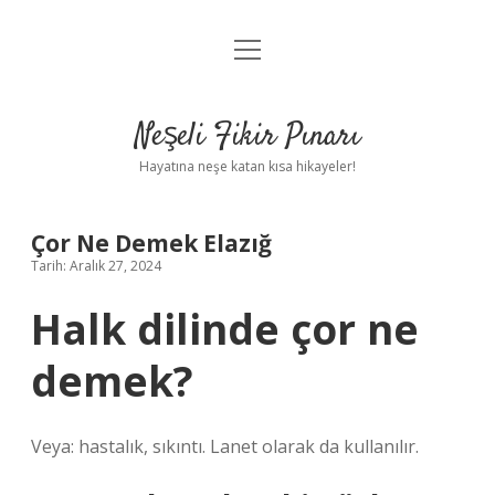
menüyü
Anasayfa
aç
Gizlilik Politikası
Neşeli Fikir Pınarı
Yasal Uyarı
Hayatına neşe katan kısa hikayeler!
Hakkımızda
Çor Ne Demek Elazığ
Tarih: Aralık 27, 2024
Halk dilinde çor ne
demek?
Veya: hastalık, sıkıntı. Lanet olarak da kullanılır.