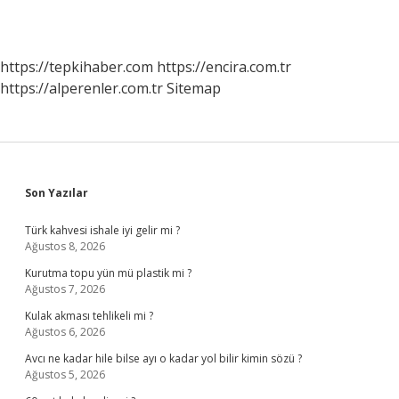
https://tepkihaber.com
https://encira.com.tr
https://alperenler.com.tr
Sitemap
Sidebar
Son Yazılar
Türk kahvesi ishale iyi gelir mi ?
Ağustos 8, 2026
Kurutma topu yün mü plastik mi ?
Ağustos 7, 2026
Kulak akması tehlikeli mi ?
Ağustos 6, 2026
Avcı ne kadar hile bilse ayı o kadar yol bilir kimin sözü ?
Ağustos 5, 2026