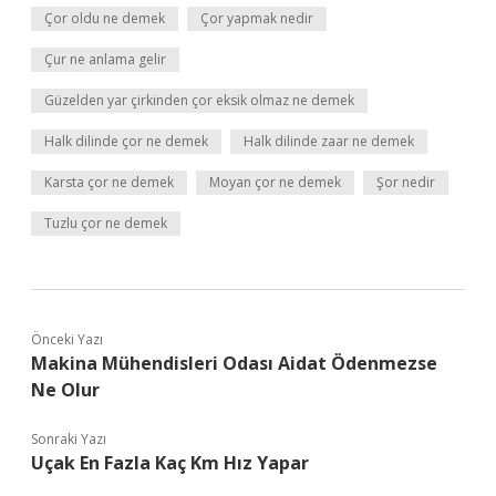
Çor oldu ne demek
Çor yapmak nedir
Çur ne anlama gelir
Güzelden yar çirkinden çor eksik olmaz ne demek
Halk dilinde çor ne demek
Halk dilinde zaar ne demek
Karsta çor ne demek
Moyan çor ne demek
Şor nedir
Tuzlu çor ne demek
Önceki Yazı
Makina Mühendisleri Odası Aidat Ödenmezse
Ne Olur
Sonraki Yazı
Uçak En Fazla Kaç Km Hız Yapar