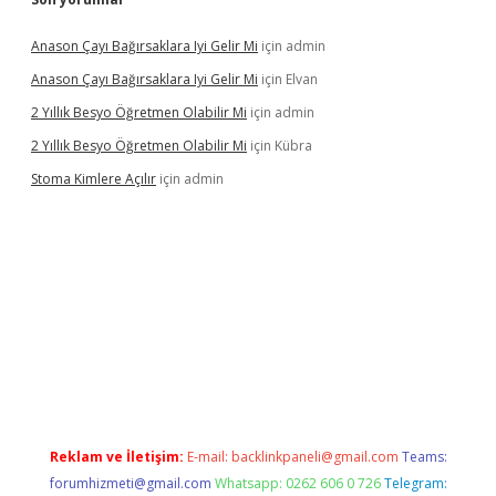
Anason Çayı Bağırsaklara Iyi Gelir Mi
için
admin
Anason Çayı Bağırsaklara Iyi Gelir Mi
için
Elvan
2 Yıllık Besyo Öğretmen Olabilir Mi
için
admin
2 Yıllık Besyo Öğretmen Olabilir Mi
için
Kübra
Stoma Kimlere Açılır
için
admin
lbet
Reklam ve İletişim:
E-mail:
backlinkpaneli@gmail.com
Teams:
forumhizmeti@gmail.com
Whatsapp: 0262 606 0 726
Telegram: