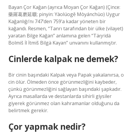
Bayan Çor Kağan (ayrıca Moyan Çor Kağan) (Çince:
藥羅葛磨延啜; pinyin: Yàolúogě Mòyánchùo) Uygur
Kağanlığı’nı 747’den 759’a kadar yöneten bir
kağandı. Resmen, “Tanrı tarafından bir ülke (vilayet)
yaratan Bilge Kağan” anlamına gelen “Täŋridä
Bolmiš İl İtmiš Bilgä Kaγan” unvanını kullanmıştır.
Cinlerde kalpak ne demek?
Bir cinin başındaki Kalpak veya Papak yakalanırsa, o
cin ölür. Ölmeden önce görünmezliğini kaybeder,
çünkü görünmezliğini sağlayan başındaki şapkadır.
Ayrıca masallarda ve destanlarda sihirli giysiler
giyerek görünmez olan kahramanlar olduğunu da
belirtmek gerekir.
Çor yapmak nedir?