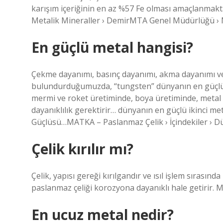
karışım içeriğinin en az %57 Fe olması amaçlanma
Metalik Mineraller › DemirMTA Genel Müdürlüğü › M
En güçlü metal hangisi?
Çekme dayanımı, basınç dayanımı, akma dayanımı v
bulundurduğumuzda, “tungsten” dünyanın en güçlü m
mermi ve roket üretiminde, boya üretiminde, metal b
dayanıklılık gerektirir… dünyanın en güçlü ikinci me
Güçlüsü…MATKA – Paslanmaz Çelik › İçindekiler › 
Çelik kırılır mı?
Çelik, yapısı gereği kırılgandır ve ısıl işlem sırasında 
paslanmaz çeliği korozyona dayanıklı hale getirir. Mo
En ucuz metal nedir?