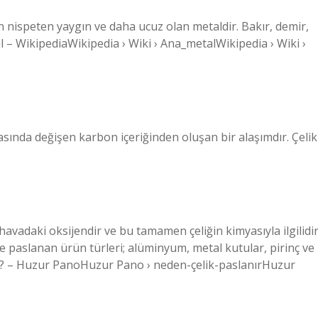
 nispeten yaygın ve daha ucuz olan metaldir. Bakır, demir,
l – WikipediaWikipedia › Wiki › Ana_metalWikipedia › Wiki ›
rasında değişen karbon içeriğinden oluşan bir alaşımdır. Çelik
avadaki oksijendir ve bu tamamen çeliğin kimyasıyla ilgilidir
le paslanan ürün türleri; alüminyum, metal kutular, pirinç ve
nır? – Huzur PanoHuzur Pano › neden-çelik-paslanırHuzur