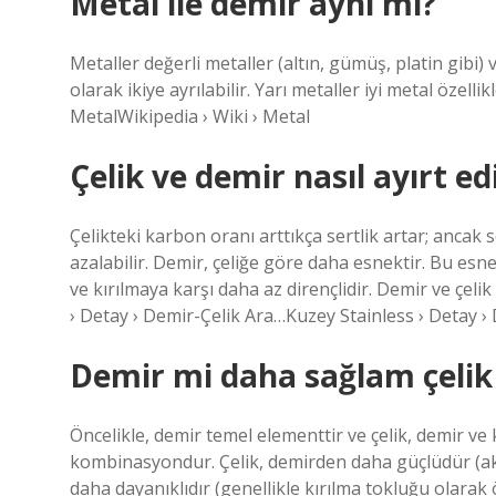
Metal ile demir aynı mı?
Metaller değerli metaller (altın, gümüş, platin gibi)
olarak ikiye ayrılabilir. Yarı metaller iyi metal özell
MetalWikipedia › Wiki › Metal
Çelik ve demir nasıl ayırt edi
Çelikteki karbon oranı arttıkça sertlik artar; ancak s
azalabilir. Demir, çeliğe göre daha esnektir. Bu esnek
ve kırılmaya karşı daha az dirençlidir. Demir ve çeli
› Detay › Demir-Çelik Ara…Kuzey Stainless › Detay ›
Demir mi daha sağlam çelik
Öncelikle, demir temel elementtir ve çelik, demir ve
kombinasyondur. Çelik, demirden daha güçlüdür (a
daha dayanıklıdır (genellikle kırılma tokluğu olarak