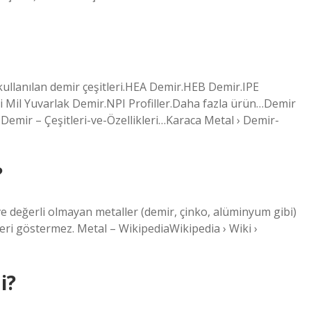
k kullanılan demir çeşitleri.HEA Demir.HEB Demir.IPE
i Mil Yuvarlak Demir.NPI Profiller.Daha fazla ürün…Demir
› Demir – Çeşitleri-ve-Özellikleri…Karaca Metal › Demir-
?
 ve değerli olmayan metaller (demir, çinko, alüminyum gibi)
ikleri göstermez. Metal – WikipediaWikipedia › Wiki ›
i?