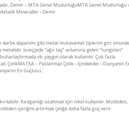
ktadır. Demir – MTA Genel MüdürlüğüMTA Genel Müdürlüğü 
etalik Mineraller › Demir
e darbe dayanımı gibi metal mukavemet tiplerini göz önünd
etalidir. İsveççede “ağır taş” anlamına gelen “tungsten”
uharlaştırmada vb. yaygın olarak kullanılır. Çok fazla
tali; ÇelikMATKA – Paslanmaz Çelik › İçindekiler › Dünyanın E
Dünyanın En Güçlüsü…
kırılabilir. Kırılganlığı azaltmak için nikel kullanılır. Molibden,
libden içeriğini artırmak çeliğe daha fazla güç verir.