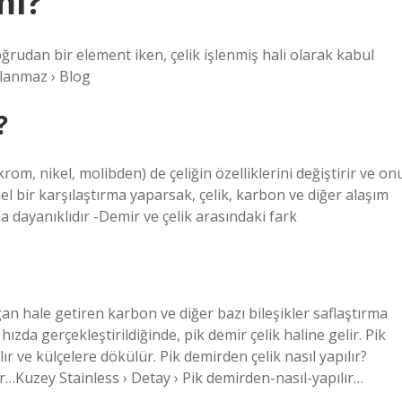
mı?
oğrudan bir element iken, çelik işlenmiş hali olarak kabul
slanmaz › Blog
?
rom, nikel, molibden) de çeliğin özelliklerini değiştirir ve on
el bir karşılaştırma yaparsak, çelik, karbon ve diğer alaşım
 dayanıklıdır -Demir ve çelik arasındaki fark
n hale getiren karbon ve diğer bazı bileşikler saflaştırma
hızda gerçekleştirildiğinde, pik demir çelik haline gelir. Pik
r ve külçelere dökülür. Pik demirden çelik nasıl yapılır?
r…Kuzey Stainless › Detay › Pik demirden-nasıl-yapılır…