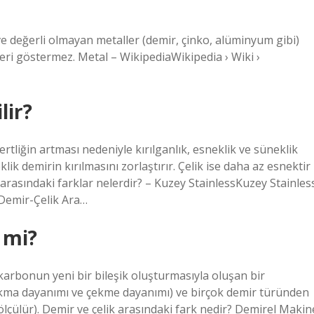
 ve değerli olmayan metaller (demir, çinko, alüminyum gibi)
ikleri göstermez. Metal – WikipediaWikipedia › Wiki ›
lir?
ertliğin artması nedeniyle kırılganlık, esneklik ve süneklik
lik demirin kırılmasını zorlaştırır. Çelik ise daha az esnektir
k arasındaki farklar nelerdir? – Kuzey StainlessKuzey Stainles
 Demir-Çelik Ara…
 mi?
 karbonun yeni bir bileşik oluşturmasıyla oluşan bir
kma dayanımı ve çekme dayanımı) ve birçok demir türünden
 ölçülür). Demir ve çelik arasındaki fark nedir? Demirel Makin