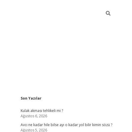
Sidebar
Son Yazılar
ilbet
Kulak akması tehlikeli mi ?
Ağustos 6, 2026
Avcı ne kadar hile bilse ayı o kadar yol bilir kimin sözü ?
Ağustos 5, 2026