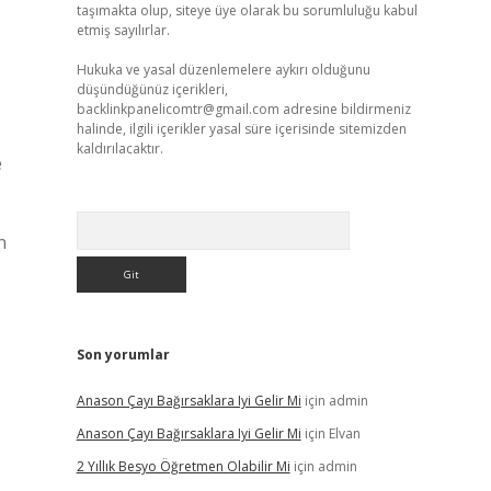
taşımakta olup, siteye üye olarak bu sorumluluğu kabul
›
etmiş sayılırlar.
Hukuka ve yasal düzenlemelere aykırı olduğunu
düşündüğünüz içerikleri,
backlinkpanelicomtr@gmail.com
adresine bildirmeniz
halinde, ilgili içerikler yasal süre içerisinde sitemizden
kaldırılacaktır.
e
Arama
n
Son yorumlar
Anason Çayı Bağırsaklara Iyi Gelir Mi
için
admin
Anason Çayı Bağırsaklara Iyi Gelir Mi
için
Elvan
2 Yıllık Besyo Öğretmen Olabilir Mi
için
admin