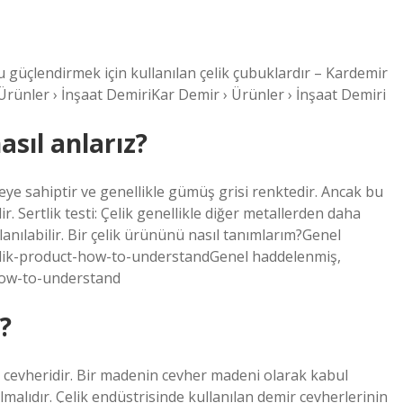
 güçlendirmek için kullanılan çelik çubuklardır – Kardemir
Ürünler › İnşaat DemiriKar Demir › Ürünler › İnşaat Demiri
asıl anlarız?
zeye sahiptir ve genellikle gümüş grisi renktedir. Ancak bu
. Sertlik testi: Çelik genellikle diğer metallerden daha
kullanılabilir. Bir çelik ürününü nasıl tanımlarım?Genel
celik-product-how-to-understandGenel haddelenmiş,
-how-to-understand
?
 cevheridir. Bir madenin cevher madeni olarak kabul
olmalıdır. Çelik endüstrisinde kullanılan demir cevherlerinin