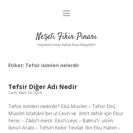
menüyü
Anasayfa
aç
Gizlilik Politikası
Neşeli Fikir Pınarı
Yasal Uyarı
Hayatına neşe katan kısa hikayeler!
Hakkımızda
Etiket:
Tefsir isimleri nelerdir
Tefsir Diğer Adı Nedir
Tarih: Ekim 24, 2024
Tefsir isimleri nelerdir? Ebû Müslim – Tefsir Ebû
Müslim İsfahânî İbn ül Cevzi ve ʿilmi’t-tefsîr için Ebul
Ferec – Zâdü’l-mesîr. Ebü’l-Leys – Baḥrü’l-ʿulûm.
İbnü’l-Arabi – Tefsiri Kebir Tevilat. İbn Ebu Hatim –