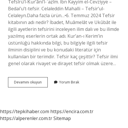
Tefsîrü’l-Ḳur’âni’l-ʿaẓîm. İbn Kayyim el-Cevziyye –
Bedai’u’t-tefsir. Celaleddin Mahalli – Tefsir’ul-
Celaleyn.Daha fazla ürün…•6. Temmuz 2024 Tefsir
kitabının adı nedir? İbadet, Muâmelât ve Ukûbât ile
ilgili ayetlerin tefsirini inceleyen ilim dalı ve bu ilimde
yazılmış eserlerin ortak adı. Kur’an-ı Kerim’in
üstünlüğü hakkında bilgi, bu bilgiyle ilgili tefsir
ilminin disiplini ve bu konudaki literatür için
kullanılan bir terimdir. Tefsir kaç çeşittir? Tefsir ilmi
genel olarak rivayet ve dirayet tefsir olmak üzere…
Tefsir
Devamını okuyun
Yorum Bırak
Diğer
Adı
Nedir
https://tepkihaber.com
https://encira.com.tr
https://alperenler.com.tr
Sitemap