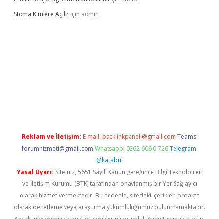
Stoma Kimlere Açılır
için
admin
lbet
Reklam ve İletişim:
E-mail:
backlinkpaneli@gmail.com
Teams:
forumhizmeti@gmail.com
Whatsapp: 0262 606 0 726
Telegram:
@karabul
Yasal Uyarı:
Sitemiz, 5651 Sayılı Kanun gereğince Bilgi Teknolojileri
ve İletişim Kurumu (BTK) tarafından onaylanmış bir Yer Sağlayıcı
olarak hizmet vermektedir. Bu nedenle, sitedeki içerikleri proaktif
olarak denetleme veya araştırma yükümlülüğümüz bulunmamaktadır.
Ancak, üyelerimiz yazdıkları içeriklerin sorumluluğunu taşımakta olup,