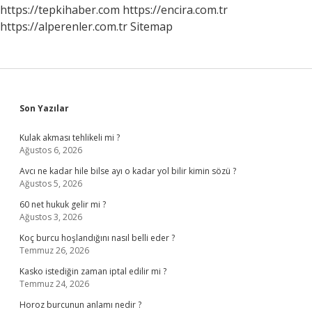
Demek
https://tepkihaber.com
https://encira.com.tr
https://alperenler.com.tr
Sitemap
Sidebar
Son Yazılar
Kulak akması tehlikeli mi ?
Ağustos 6, 2026
Avcı ne kadar hile bilse ayı o kadar yol bilir kimin sözü ?
Ağustos 5, 2026
60 net hukuk gelir mi ?
Ağustos 3, 2026
Koç burcu hoşlandığını nasıl belli eder ?
Temmuz 26, 2026
Kasko istediğin zaman iptal edilir mi ?
Temmuz 24, 2026
Horoz burcunun anlamı nedir ?