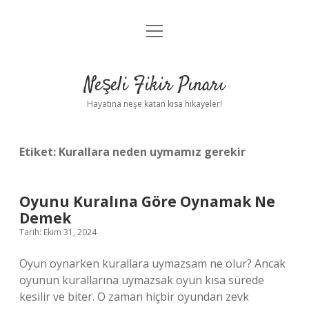
menüyü
Anasayfa
aç
Gizlilik Politikası
Neşeli Fikir Pınarı
Yasal Uyarı
Hayatına neşe katan kısa hikayeler!
Hakkımızda
Etiket:
Kurallara neden uymamız gerekir
Oyunu Kuralına Göre Oynamak Ne
Demek
Tarih: Ekim 31, 2024
Oyun oynarken kurallara uymazsam ne olur? Ancak
oyunun kurallarına uymazsak oyun kısa sürede
kesilir ve biter. O zaman hiçbir oyundan zevk