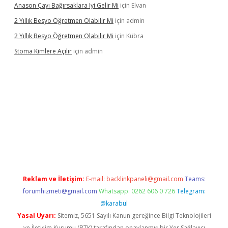
Anason Çayı Bağırsaklara Iyi Gelir Mi
için
Elvan
2 Yıllık Besyo Öğretmen Olabilir Mi
için
admin
2 Yıllık Besyo Öğretmen Olabilir Mi
için
Kübra
Stoma Kimlere Açılır
için
admin
lbet
Reklam ve İletişim:
E-mail:
backlinkpaneli@gmail.com
Teams:
forumhizmeti@gmail.com
Whatsapp: 0262 606 0 726
Telegram:
@karabul
Yasal Uyarı:
Sitemiz, 5651 Sayılı Kanun gereğince Bilgi Teknolojileri
ve İletişim Kurumu (BTK) tarafından onaylanmış bir Yer Sağlayıcı