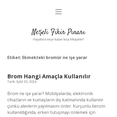
menüyü
Anasayfa
aç
Gizlilik Politikası
Neşeli Fikir Pınarı
Yasal Uyarı
Hayatına neşe katan kısa hikayeler!
Hakkımızda
Etiket:
Ekmekteki bromür ne işe yarar
Brom Hangi Amaçla Kullanılır
Tarih: Eylül 30, 2024
Brom ne işe yarar? Mobilyalarda, elektronik
cihazların ve kumaşların dış katmanında kullanılır
çünkü alevlerin yayılmasını önler. Kurşunlu benzin
kullanıldığında, erken tutuşmayı önlemek için