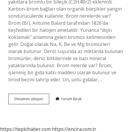
yakıtlara bromlu bir bileşik (C2H4Br2) eklenirdi.
Karbon-brom bağları olan organik bileşikler yangın
söndürücülerde kullanılır. Brom nerelerde var?
Brom (Br), Antoine Balard tarafından 1826’da
keşfedilen bir halojen ametaldir. Yunanca “dışkı
koklamak” anlamına gelen bromos kelimesinden
gelir. Doğal olarak Na, K, Be ve Mg bromürleri
olarak bulunur. Deniz suyunda az miktarda bulunan
bromürler, deniz bitkilerinde ve bazı mineral
yataklarında bulunur. Brom nelerde var? Brom,
işlenmiş bir gıda katkı maddesi olarak bulunur ve
tiroid bezini tahrip eder. Un, unlu gıdalar,…
Brom
Devamını okuyun
Yorum Bırak
Hangi
Amaçla
Kullanılır
https://tepkihaber.com
https://encira.com.tr