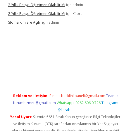
2 Yıllık Besyo Öğretmen Olabilir Mi
için
admin
2 Yıllık Besyo Öğretmen Olabilir Mi
için
Kübra
Stoma Kimlere Açılır
için
admin
ilbet
Reklam ve İletişim:
E-mail:
backlinkpaneli@gmail.com
Teams:
forumhizmeti@gmail.com
Whatsapp: 0262 606 0 726
Telegram:
@karabul
Yasal Uyarı:
Sitemiz, 5651 Sayılı Kanun gereğince Bilgi Teknolojileri
ve İletişim Kurumu (BTK) tarafından onaylanmış bir Yer Sağlayıcı
olarak hizmet vermektedir. Bu nedenle, sitedeki içerikleri proaktif