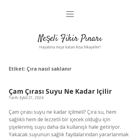
menüyü
Anasayfa
aç
Gizlilik Politikası
Neşeli Fikir Pınarı
Yasal Uyarı
Hayatına neşe katan kısa hikayeler!
Hakkımızda
Etiket:
Çıra nasıl saklanır
Çam Çırası Suyu Ne Kadar Içilir
Tarih: Eylül 21, 2024
Çam çırası suyu ne kadar içilmeli? Çıra su, hem
sağlıklı hem de lezzetli bir içecek olduğu için
şişelenmiş suyu daha da kullanışlı hale getiriyor.
Yakacak suyunun sağlık faydalarından yararlanmak