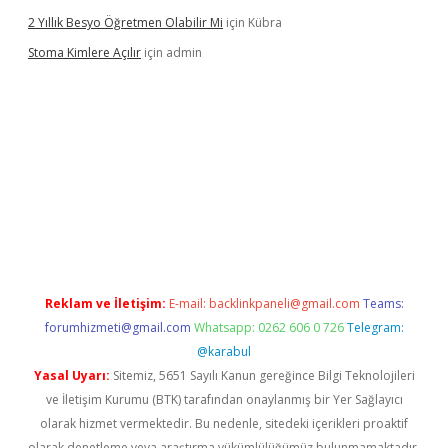
2 Yıllık Besyo Öğretmen Olabilir Mi
için
Kübra
Stoma Kimlere Açılır
için
admin
lbet
Reklam ve İletişim:
E-mail:
backlinkpaneli@gmail.com
Teams:
forumhizmeti@gmail.com
Whatsapp: 0262 606 0 726
Telegram:
@karabul
Yasal Uyarı:
Sitemiz, 5651 Sayılı Kanun gereğince Bilgi Teknolojileri
ve İletişim Kurumu (BTK) tarafından onaylanmış bir Yer Sağlayıcı
olarak hizmet vermektedir. Bu nedenle, sitedeki içerikleri proaktif
olarak denetleme veya araştırma yükümlülüğümüz bulunmamaktadır.