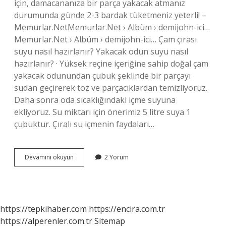
için, damacananıza bir parça yakacak atmanız
durumunda günde 2-3 bardak tüketmeniz yeterli! –
Memurlar.NetMemurlar.Net › Albüm › demijohn-ici…
Memurlar.Net › Albüm › demijohn-ici… Çam çırası
suyu nasıl hazırlanır? Yakacak odun suyu nasıl
hazırlanır? · Yüksek reçine içeriğine sahip doğal çam
yakacak odunundan çubuk şeklinde bir parçayı
sudan geçirerek toz ve parçacıklardan temizliyoruz.
Daha sonra oda sıcaklığındaki içme suyuna
ekliyoruz. Su miktarı için önerimiz 5 litre suya 1
çubuktur. Çıralı su içmenin faydaları…
Çam
Devamını okuyun
2 Yorum
Çırası
Suyu
Ne
Kadar
Içilir
https://tepkihaber.com
https://encira.com.tr
https://alperenler.com.tr
Sitemap