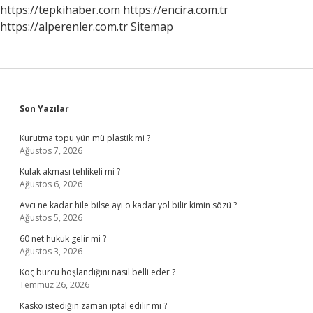
https://tepkihaber.com
https://encira.com.tr
https://alperenler.com.tr
Sitemap
Sidebar
Son Yazılar
Kurutma topu yün mü plastik mi ?
Ağustos 7, 2026
Kulak akması tehlikeli mi ?
Ağustos 6, 2026
Avcı ne kadar hile bilse ayı o kadar yol bilir kimin sözü ?
Ağustos 5, 2026
60 net hukuk gelir mi ?
Ağustos 3, 2026
Koç burcu hoşlandığını nasıl belli eder ?
Temmuz 26, 2026
Kasko istediğin zaman iptal edilir mi ?