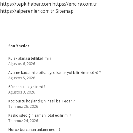
https://tepkihaber.com
https://encira.com.tr
https://alperenler.com.tr
Sitemap
Sidebar
Son Yazılar
Kulak akması tehlikeli mi ?
Ağustos 6, 2026
Avcı ne kadar hile bilse ayı o kadar yol bilir kimin sözü ?
Ağustos 5, 2026
60 net hukuk gelir mi ?
Ağustos 3, 2026
Koç burcu hoşlandığını nasıl belli eder ?
Temmuz 26, 2026
Kasko istediğin zaman iptal edilir mi ?
Temmuz 24, 2026
Horoz burcunun anlamı nedir ?