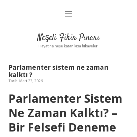
menüyü
Anasayfa
aç
Gizlilik Politikası
Neşeli Fikir Pınarı
Yasal Uyarı
Hayatına neşe katan kısa hikayeler!
Hakkımızda
Parlamenter sistem ne zaman
kalktı ?
Tarih: Mart 23, 2026
Parlamenter Sistem
Ne Zaman Kalktı? –
Bir Felsefi Deneme