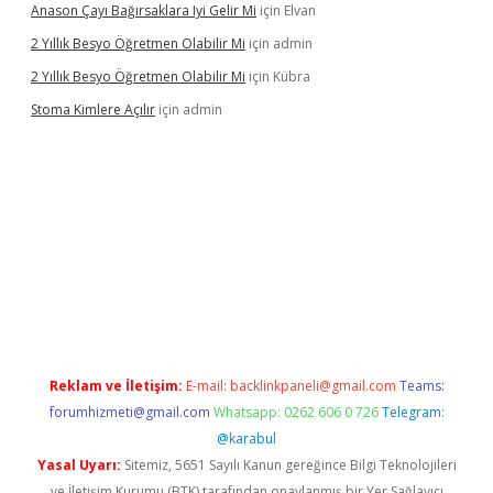
Anason Çayı Bağırsaklara Iyi Gelir Mi
için
Elvan
2 Yıllık Besyo Öğretmen Olabilir Mi
için
admin
2 Yıllık Besyo Öğretmen Olabilir Mi
için
Kübra
Stoma Kimlere Açılır
için
admin
t
Reklam ve İletişim:
E-mail:
backlinkpaneli@gmail.com
Teams:
forumhizmeti@gmail.com
Whatsapp: 0262 606 0 726
Telegram:
@karabul
Yasal Uyarı:
Sitemiz, 5651 Sayılı Kanun gereğince Bilgi Teknolojileri
ve İletişim Kurumu (BTK) tarafından onaylanmış bir Yer Sağlayıcı