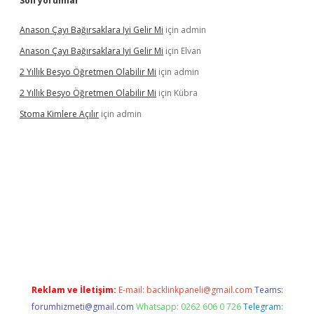
Son yorumlar
Anason Çayı Bağırsaklara Iyi Gelir Mi
için
admin
Anason Çayı Bağırsaklara Iyi Gelir Mi
için
Elvan
2 Yıllık Besyo Öğretmen Olabilir Mi
için
admin
2 Yıllık Besyo Öğretmen Olabilir Mi
için
Kübra
Stoma Kimlere Açılır
için
admin
et
Reklam ve İletişim:
E-mail:
backlinkpaneli@gmail.com
Teams:
forumhizmeti@gmail.com
Whatsapp: 0262 606 0 726
Telegram: