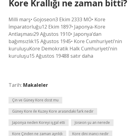
Kore Krallığı ne zaman bitti?
Milli marş• Gojoseon3 Ekim 2333 MÖ• Kore
İmparatorluğu12 Ekim 1897• Japonya-Kore
Antlaşması29 Ağustos 1910• Japonya’dan
bağımsızlık15 Ağustos 1945• Kore Cumhuriyeti’nin
kuruluşuKore Demokratik Halk Cumhuriyeti’nin
kuruluşu15 Ağustos 19488 satır daha
Tarih:
Makaleler
Çin ve Güney Kore dost mu
Güney Kore ile Kuzey Kore arasındaki fark nedir
Japonya neden Koreyi işgal etti
Joseon şu an nerede
Kore Çinden ne zaman ayrıldı
Kore dini inancı nedir