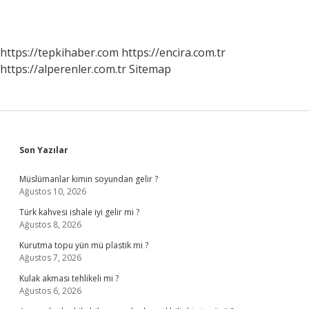
https://tepkihaber.com
https://encira.com.tr
https://alperenler.com.tr
Sitemap
Sidebar
Son Yazılar
Müslümanlar kimin soyundan gelir ?
Ağustos 10, 2026
Türk kahvesi ishale iyi gelir mi ?
Ağustos 8, 2026
Kurutma topu yün mü plastik mi ?
Ağustos 7, 2026
Kulak akması tehlikeli mi ?
Ağustos 6, 2026