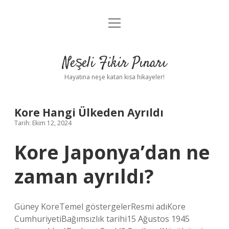
menüyü
Anasayfa
aç
Gizlilik Politikası
Neşeli Fikir Pınarı
Yasal Uyarı
Hayatına neşe katan kısa hikayeler!
Hakkımızda
Kore Hangi Ülkeden Ayrıldı
Tarih: Ekim 12, 2024
Kore Japonya’dan ne
zaman ayrıldı?
Güney KoreTemel göstergelerResmi adıKore
CumhuriyetiBağımsızlık tarihi15 Ağustos 1945