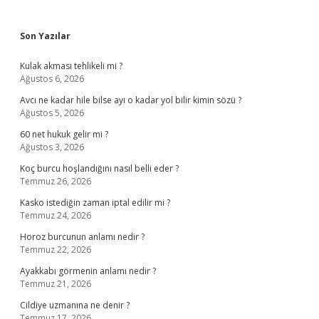
Sidebar
Son Yazılar
Kulak akması tehlikeli mi ?
Ağustos 6, 2026
Avcı ne kadar hile bilse ayı o kadar yol bilir kimin sözü ?
Ağustos 5, 2026
60 net hukuk gelir mi ?
Ağustos 3, 2026
Koç burcu hoşlandığını nasıl belli eder ?
Temmuz 26, 2026
Kasko istediğin zaman iptal edilir mi ?
Temmuz 24, 2026
Horoz burcunun anlamı nedir ?
Temmuz 22, 2026
Ayakkabı görmenin anlamı nedir ?
Temmuz 21, 2026
Cildiye uzmanına ne denir ?
Temmuz 17, 2026