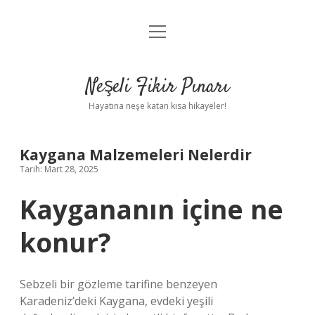
menüyü
Anasayfa
aç
Gizlilik Politikası
Neşeli Fikir Pınarı
Yasal Uyarı
Hayatına neşe katan kısa hikayeler!
Hakkımızda
Kaygana Malzemeleri Nelerdir
Tarih: Mart 28, 2025
Kaygananın içine ne
konur?
Sebzeli bir gözleme tarifine benzeyen
Karadeniz’deki Kaygana, evdeki yeşili