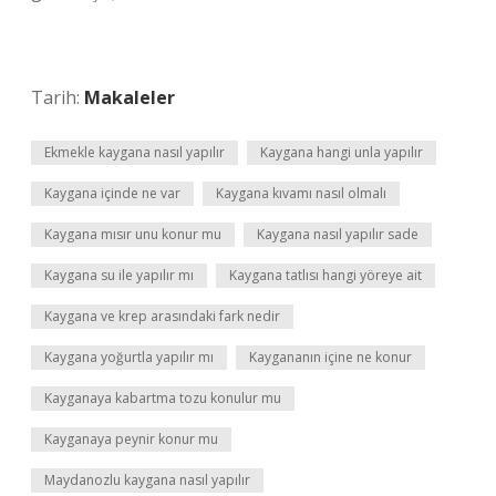
Tarih:
Makaleler
Ekmekle kaygana nasıl yapılır
Kaygana hangi unla yapılır
Kaygana içinde ne var
Kaygana kıvamı nasıl olmalı
Kaygana mısır unu konur mu
Kaygana nasıl yapılır sade
Kaygana su ile yapılır mı
Kaygana tatlısı hangi yöreye ait
Kaygana ve krep arasındaki fark nedir
Kaygana yoğurtla yapılır mı
Kaygananın içine ne konur
Kayganaya kabartma tozu konulur mu
Kayganaya peynir konur mu
Maydanozlu kaygana nasıl yapılır