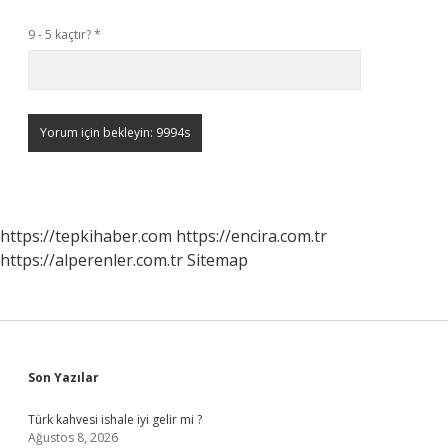
9 - 5 kaçtır?
*
https://tepkihaber.com
https://encira.com.tr
https://alperenler.com.tr
Sitemap
Sidebar
Son Yazılar
Türk kahvesi ishale iyi gelir mi ?
Ağustos 8, 2026