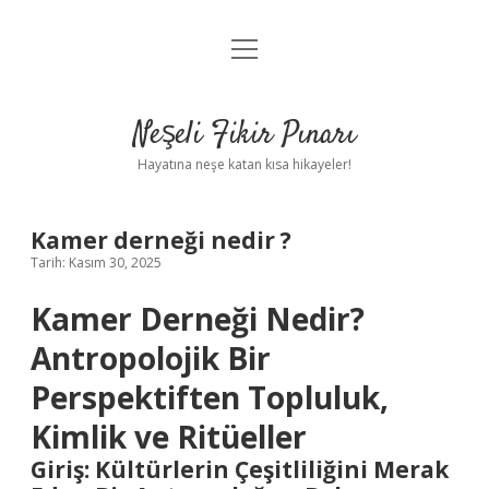
menüyü
Anasayfa
aç
Gizlilik Politikası
Neşeli Fikir Pınarı
Yasal Uyarı
Hayatına neşe katan kısa hikayeler!
Hakkımızda
Kamer derneği nedir ?
Tarih: Kasım 30, 2025
Kamer Derneği Nedir?
Antropolojik Bir
Perspektiften Topluluk,
Kimlik ve Ritüeller
Giriş: Kültürlerin Çeşitliliğini Merak