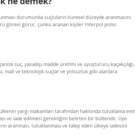
ak ne demek?
bulunması durumunda suçluların küresel düzeyde aranmasını
rü görevi görür, çünkü aranan kişiler Interpol polisi
anize suç, yasadışı madde üretimi ve uyuşturucu kaçakçılığı,
i, mali ve teknolojik suçlar ve yolsuzluk gibi alanlara
 ülkenin yargı makamları tarafından hakkında tutuklama emr
ı ve iade edilmesi gerektiğini belirten bir bültendir. Üye
uların aranması, tutuklanması ve talep eden ülkeye iadesini