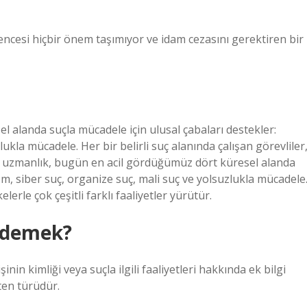
encesi hiçbir önem taşımıyor ve idam cezasını gerektiren bir
 alanda suçla mücadele için ulusal çabaları destekler:
ukla mücadele. Her bir belirli suç alanında çalışan görevliler
. Bu uzmanlık, bugün en acil gördüğümüz dört küresel alanda
zm, siber suç, organize suç, mali suç ve yolsuzlukla mücadele
elerle çok çeşitli farklı faaliyetler yürütür.
e demek?
inin kimliği veya suçla ilgili faaliyetleri hakkında ek bilgi
ten türüdür.