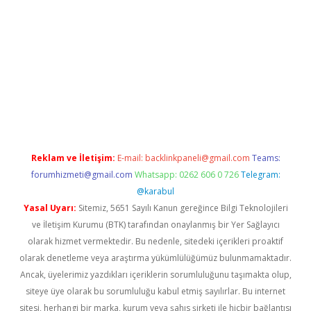
et
Reklam ve İletişim:
E-mail:
backlinkpaneli@gmail.com
Teams:
forumhizmeti@gmail.com
Whatsapp: 0262 606 0 726
Telegram:
@karabul
Yasal Uyarı:
Sitemiz, 5651 Sayılı Kanun gereğince Bilgi Teknolojileri
ve İletişim Kurumu (BTK) tarafından onaylanmış bir Yer Sağlayıcı
olarak hizmet vermektedir. Bu nedenle, sitedeki içerikleri proaktif
olarak denetleme veya araştırma yükümlülüğümüz bulunmamaktadır.
Ancak, üyelerimiz yazdıkları içeriklerin sorumluluğunu taşımakta olup,
siteye üye olarak bu sorumluluğu kabul etmiş sayılırlar. Bu internet
sitesi, herhangi bir marka, kurum veya şahıs şirketi ile hiçbir bağlantısı