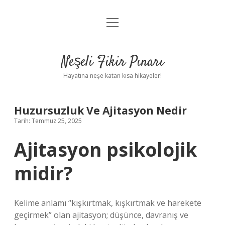
menüyü
Anasayfa
aç
Gizlilik Politikası
Neşeli Fikir Pınarı
Yasal Uyarı
Hayatına neşe katan kısa hikayeler!
Hakkımızda
Huzursuzluk Ve Ajitasyon Nedir
Tarih: Temmuz 25, 2025
Ajitasyon psikolojik
midir?
Kelime anlamı “kışkırtmak, kışkırtmak ve harekete
geçirmek” olan ajitasyon; düşünce, davranış ve