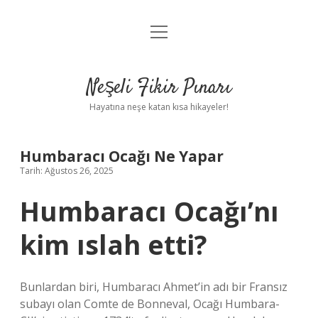
menüyü
Anasayfa
aç
Gizlilik Politikası
Neşeli Fikir Pınarı
Yasal Uyarı
Hayatına neşe katan kısa hikayeler!
Hakkımızda
Humbaracı Ocağı Ne Yapar
Tarih: Ağustos 26, 2025
Humbaracı Ocağı’nı
kim ıslah etti?
Bunlardan biri, Humbaracı Ahmet’in adı bir Fransız
subayı olan Comte de Bonneval, Ocağı Humbara-