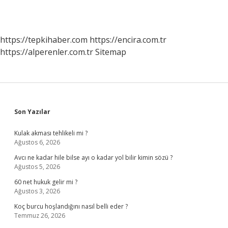
https://tepkihaber.com
https://encira.com.tr
https://alperenler.com.tr
Sitemap
Sidebar
Son Yazılar
Kulak akması tehlikeli mi ?
Ağustos 6, 2026
Avcı ne kadar hile bilse ayı o kadar yol bilir kimin sözü ?
Ağustos 5, 2026
60 net hukuk gelir mi ?
Ağustos 3, 2026
Koç burcu hoşlandığını nasıl belli eder ?
Temmuz 26, 2026