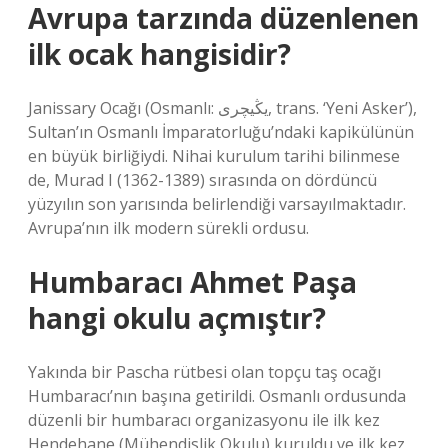
Avrupa tarzında düzenlenen
ilk ocak hangisidir?
Janissary Ocağı (Osmanlı: یڭیچری, trans. ‘Yeni Asker’),
Sultan’ın Osmanlı İmparatorluğu’ndaki kapikülünün
en büyük birliğiydi. Nihai kurulum tarihi bilinmese
de, Murad I (1362-1389) sırasında on dördüncü
yüzyılın son yarısında belirlendiği varsayılmaktadır.
Avrupa’nın ilk modern sürekli ordusu.
Humbaracı Ahmet Paşa
hangi okulu açmıştır?
Yakında bir Pascha rütbesi olan topçu taş ocağı
Humbaracı’nın başına getirildi. Osmanlı ordusunda
düzenli bir humbaracı organizasyonu ile ilk kez
Hendehane (Mühendislik Okulu) kuruldu ve ilk kez