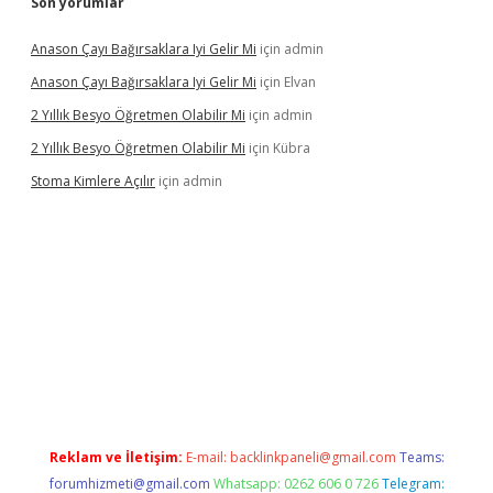
Son yorumlar
Anason Çayı Bağırsaklara Iyi Gelir Mi
için
admin
Anason Çayı Bağırsaklara Iyi Gelir Mi
için
Elvan
2 Yıllık Besyo Öğretmen Olabilir Mi
için
admin
2 Yıllık Besyo Öğretmen Olabilir Mi
için
Kübra
Stoma Kimlere Açılır
için
admin
t
Reklam ve İletişim:
E-mail:
backlinkpaneli@gmail.com
Teams:
forumhizmeti@gmail.com
Whatsapp: 0262 606 0 726
Telegram: