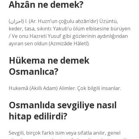
Ahzân ne demek?
(ﺍﺣﺰﺍﻥ) I. (Ar. Huzn’un çoğulu aḥzān’dır) Üzüntü,
keder, tasa, sıkıntı: Yakub’u ölüm elbisesine bürüyen
/ Ve onu Hazreti Yusuf gibi gözlerinin aydınlığından
ayıran sen oldun (Azmizâde Hâletî).
Hükema ne demek
Osmanlıca?
Hukemâ (Akıllı Adam) Alimler. Çok bilgili insanlar.
Osmanlıda sevgiliye nasıl
hitap edilirdi?
Sevgili, birçok farklı isim veya sıfatla anılır, genel