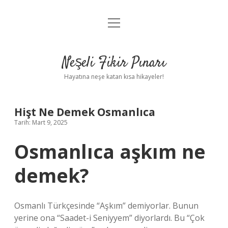
menüyü
Anasayfa
aç
Gizlilik Politikası
Neşeli Fikir Pınarı
Yasal Uyarı
Hayatına neşe katan kısa hikayeler!
Hakkımızda
Hişt Ne Demek Osmanlıca
Tarih: Mart 9, 2025
Osmanlıca aşkım ne
demek?
Osmanlı Türkçesinde “Aşkım” demiyorlar. Bunun
yerine ona “Saadet-i Seniyyem” diyorlardı. Bu “Çok