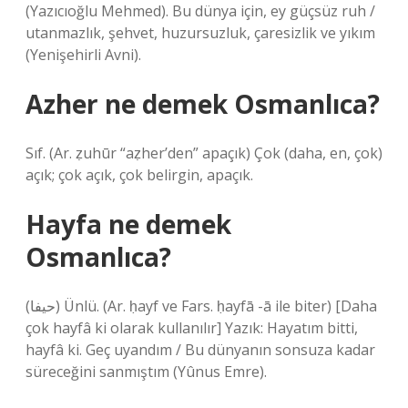
(Yazıcıoğlu Mehmed). Bu dünya için, ey güçsüz ruh /
utanmazlık, şehvet, huzursuzluk, çaresizlik ve yıkım
(Yenişehirli Avni).
Azher ne demek Osmanlıca?
Sıf. (Ar. ẓuhūr “aẓher’den” apaçık) Çok (daha, en, çok)
açık; çok açık, çok belirgin, apaçık.
Hayfa ne demek
Osmanlıca?
(ﺣﻴﻔﺎ) Ünlü. (Ar. ḥayf ve Fars. ḥayfā -ā ile biter) [Daha
çok hayfâ ki olarak kullanılır] Yazık: Hayatım bitti,
hayfâ ki. Geç uyandım / Bu dünyanın sonsuza kadar
süreceğini sanmıştım (Yûnus Emre).