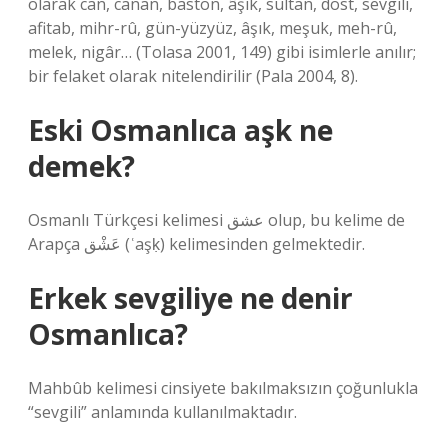
olarak can, canan, baston, âşık, sultan, dost, sevgili,
afitab, mihr-rû, gün-yüzyüz, âşık, meşuk, meh-rû,
melek, nigâr… (Tolasa 2001, 149) gibi isimlerle anılır;
bir felaket olarak nitelendirilir (Pala 2004, 8).
Eski Osmanlıca aşk ne
demek?
Osmanlı Türkçesi kelimesi عشق olup, bu kelime de
Arapça عَشْق (ʿaşḳ) kelimesinden gelmektedir.
Erkek sevgiliye ne denir
Osmanlıca?
Mahbûb kelimesi cinsiyete bakılmaksızın çoğunlukla
“sevgili” anlamında kullanılmaktadır.