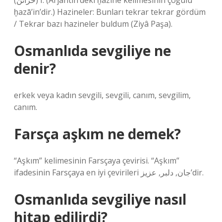
(ﺧﺰﺍﺋﻦ) I. (Arjantin’deki ḫazіne kelimesinin çoğulu
ḫazā’in’dir.) Hazineler: Bunları tekrar tekrar gördüm
/ Tekrar bazı hazineler buldum (Ziyâ Paşa).
Osmanlıda sevgiliye ne
denir?
erkek veya kadın sevgili, sevgili, canım, sevgilim,
canım.
Farsça aşkım ne demek?
“Aşkım” kelimesinin Farsçaya çevirisi. “Aşkım”
ifadesinin Farsçaya en iyi çevirileri جان, دلبر, عزیز’dir.
Osmanlıda sevgiliye nasıl
hitap edilirdi?