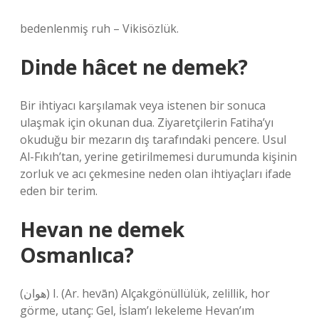
bedenlenmiş ruh – Vikisözlük.
Dinde hâcet ne demek?
Bir ihtiyacı karşılamak veya istenen bir sonuca
ulaşmak için okunan dua. Ziyaretçilerin Fatiha’yı
okuduğu bir mezarın dış tarafındaki pencere. Usul
Al-Fıkıh’tan, yerine getirilmemesi durumunda kişinin
zorluk ve acı çekmesine neden olan ihtiyaçları ifade
eden bir terim.
Hevan ne demek
Osmanlıca?
(ﻫﻮﺍﻥ) I. (Ar. hevān) Alçakgönüllülük, zelillik, hor
görme, utanç: Gel, İslam’ı lekeleme Hevan’ım