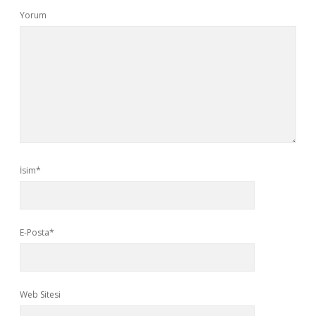
Yorum
İsim*
E-Posta*
Web Sitesi