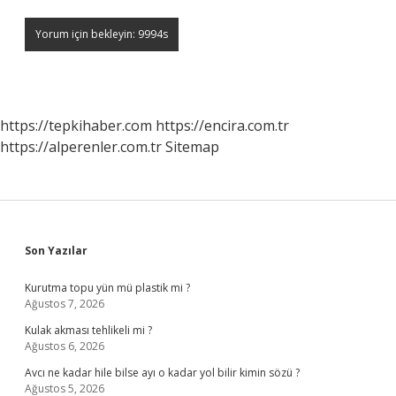
https://tepkihaber.com
https://encira.com.tr
https://alperenler.com.tr
Sitemap
Sidebar
Son Yazılar
Kurutma topu yün mü plastik mi ?
Ağustos 7, 2026
Kulak akması tehlikeli mi ?
Ağustos 6, 2026
Avcı ne kadar hile bilse ayı o kadar yol bilir kimin sözü ?
Ağustos 5, 2026