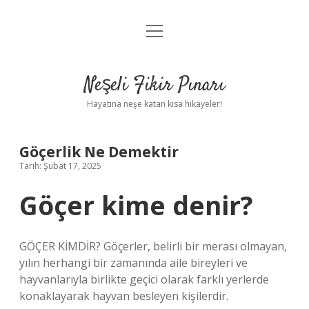
menüyü
Anasayfa
aç
Gizlilik Politikası
Neşeli Fikir Pınarı
Yasal Uyarı
Hayatına neşe katan kısa hikayeler!
Hakkımızda
Göçerlik Ne Demektir
Tarih: Şubat 17, 2025
Göçer kime denir?
GÖÇER KİMDİR? Göçerler, belirli bir merası olmayan,
yılın herhangi bir zamanında aile bireyleri ve
hayvanlarıyla birlikte geçici olarak farklı yerlerde
konaklayarak hayvan besleyen kişilerdir.