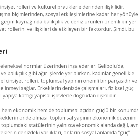
siyet rolleri ve kültürel pratiklerle derinden ilişkilidir.
lışma biçimlerinden, sosyal etkileşimlerine kadar her yönüyle
n geçim kaynağında balıkçılık ve deniz ürünleri önemli bir yer
 rollerini ve ilişkileri de etkileyen bir faktördür. Şimdi, bu
eri
, geleneksel normlar üzerinden inşa ederler. Gelibolu’da,
ve balıkçılık gibi ağır işlerde yer alırken, kadınlar genellikle
ksel cinsiyet rolleri, toplumsal yapının önemli bir parçasıdır ve
 inmeyi sağlar. Erkeklerin denizde çalışmaları, fiziksel güç
yapıya kattığı yapısal işlevlerle doğrudan ilişkilidir.
ın hem ekonomik hem de toplumsal açıdan güçlü bir konumd
de erkeklerin önde olması, toplumsal yapının ekonomik düzenini
 toplumdaki statülerinin yalnızca ekonomik alanda değil, ayn
klerin denizdeki varlıkları, onların sosyal anlamda “güç”