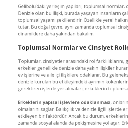
Gelibolu’daki yerleşim yapıları, toplumsal normlar, cin
Denizle olan bu ilişki, burada yaşayan insanların ça
toplumsal yaşamı şekillendirir. Özellikle yerel halkı
tutar. Bu doğal çevre, aynı zamanda toplumsal cinsiyet
dinamiklere daha yakından bakalım.
Toplumsal Normlar ve Cinsiyet Roll
Toplumlar, cinsiyetler arasındaki rol farklılıklarını
erkekler genellikle denizle daha yakın ilişkiler kurar 
ev işlerine ve aile içi ilişkilere odaklanır. Bu gelene
denizle kurulan bu etkileşimdeki ayrımın kökenlerine
gerektiren işlerde yer almaları, erkeklerin toplumsal 
Erkeklerin yapısal işlevlere odaklanması
, onlar
olmalarını sağlar. Balıkçılık ve denizle ilgili işler
etkileyen bir faktördür. Ancak bu durum, erkeklerin
zamanda sosyal alanda da pekişmesine yol açar. Erke