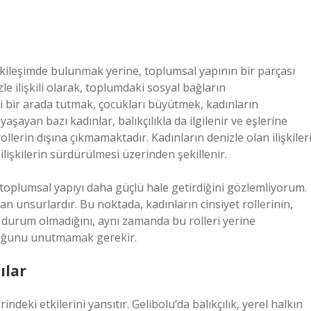
tkileşimde bulunmak yerine, toplumsal yapının bir parçası
le ilişkili olarak, toplumdaki sosyal bağların
yi bir arada tutmak, çocukları büyütmek, kadınların
aşayan bazı kadınlar, balıkçılıkla da ilgilenir ve eşlerine
ollerin dışına çıkmamaktadır. Kadınların denizle olan ilişkiler
lişkilerin sürdürülmesi üzerinden şekillenir.
, toplumsal yapıyı daha güçlü hale getirdiğini gözlemliyorum.
yan unsurlardır. Bu noktada, kadınların cinsiyet rollerinin,
 durum olmadığını, aynı zamanda bu rolleri yerine
duğunu unutmamak gerekir.
ılar
indeki etkilerini yansıtır. Gelibolu’da balıkçılık, yerel halkın