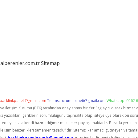
/alperenler.com.tr
Sitemap
backlinkpaneli@gmail.com
Teams:
forumhizmeti@gmail.com
Whatsapp: 0262 6
i ve İletişim Kurumu (BTK) tarafından onaylanmış bir Yer Sağlayıcı olarak hizmet 
zdıkları içeriklerin sorumluluğunu taşımakta olup, siteye üye olarak bu sorumlu
itede yalnızca kendi hazırladığımız makaleler paylaşılmaktadır. Burada yer alan 
le isim benzerlikleri tamamen tesadüfidir. Sitemiz, kar amacı gütmeyen ve tama
leri,
backlinkpanelicomtr@gmail.com
adresine bildirmeniz halinde, ilgili içe