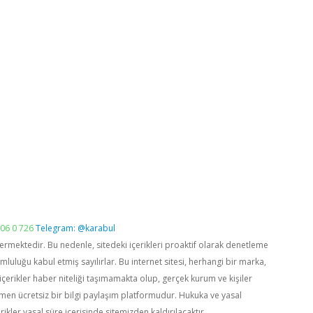
06 0 726
Telegram: @karabul
vermektedir. Bu nedenle, sitedeki içerikleri proaktif olarak denetleme
luğu kabul etmiş sayılırlar. Bu internet sitesi, herhangi bir marka,
içerikler haber niteliği taşımamakta olup, gerçek kurum ve kişiler
men ücretsiz bir bilgi paylaşım platformudur. Hukuka ve yasal
rikler yasal süre içerisinde sitemizden kaldırılacaktır.