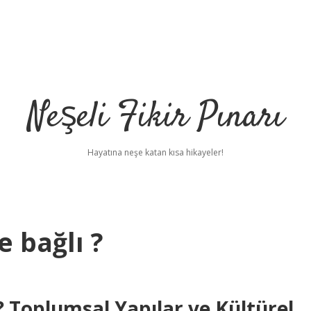
Neşeli Fikir Pınarı
Hayatına neşe katan kısa hikayeler!
e bağlı ?
? Toplumsal Yapılar ve Kültürel