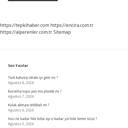
https://tepkihaber.com
https://encira.com.tr
https://alperenler.com.tr
Sitemap
Sidebar
Son Yazılar
Türk kahvesi ishale iyi gelir mi ?
Ağustos 8, 2026
Kurutma topu yün mü plastik mi ?
Ağustos 7, 2026
Kulak akması tehlikeli mi ?
Ağustos 6, 2026
Avcı ne kadar hile bilse ayı o kadar yol bilir kimin sözü ?
Ağustos 5, 2026