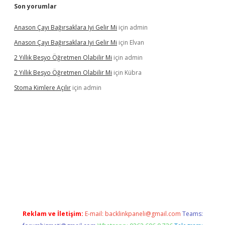
Son yorumlar
Anason Çayı Bağırsaklara Iyi Gelir Mi
için
admin
Anason Çayı Bağırsaklara Iyi Gelir Mi
için
Elvan
2 Yıllık Besyo Öğretmen Olabilir Mi
için
admin
2 Yıllık Besyo Öğretmen Olabilir Mi
için
Kübra
Stoma Kimlere Açılır
için
admin
et
Reklam ve İletişim:
E-mail:
backlinkpaneli@gmail.com
Teams: