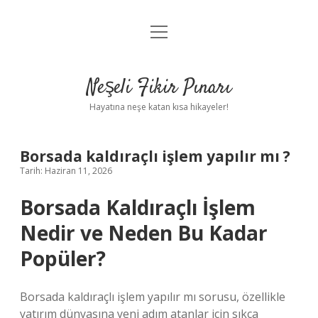
menüyü
Anasayfa
aç
Gizlilik Politikası
Neşeli Fikir Pınarı
Yasal Uyarı
Hayatına neşe katan kısa hikayeler!
Hakkımızda
Borsada kaldıraçlı işlem yapılır mı ?
Tarih: Haziran 11, 2026
Borsada Kaldıraçlı İşlem
Nedir ve Neden Bu Kadar
Popüler?
Borsada kaldıraçlı işlem yapılır mı sorusu, özellikle
yatırım dünyasına yeni adım atanlar için sıkça