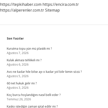
https://tepkihaber.com
https://encira.com.tr
https://alperenler.com.tr
Sitemap
Sidebar
Son Yazılar
Kurutma topu yün mü plastik mi ?
Ağustos 7, 2026
Kulak akması tehlikeli mi ?
Ağustos 6, 2026
Avcı ne kadar hile bilse ayı o kadar yol bilir kimin sözü ?
Ağustos 5, 2026
60 net hukuk gelir mi ?
Ağustos 3, 2026
Koç burcu hoşlandığını nasıl belli eder ?
Temmuz 26, 2026
Kasko istediğin zaman iptal edilir mi ?