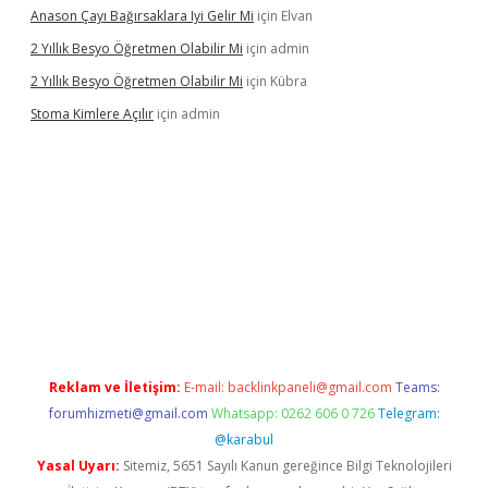
Anason Çayı Bağırsaklara Iyi Gelir Mi
için
Elvan
2 Yıllık Besyo Öğretmen Olabilir Mi
için
admin
2 Yıllık Besyo Öğretmen Olabilir Mi
için
Kübra
Stoma Kimlere Açılır
için
admin
lbet
Reklam ve İletişim:
E-mail:
backlinkpaneli@gmail.com
Teams:
forumhizmeti@gmail.com
Whatsapp: 0262 606 0 726
Telegram:
@karabul
Yasal Uyarı:
Sitemiz, 5651 Sayılı Kanun gereğince Bilgi Teknolojileri