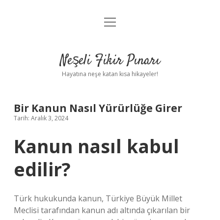
menüyü
Anasayfa
aç
Gizlilik Politikası
Neşeli Fikir Pınarı
Yasal Uyarı
Hayatına neşe katan kısa hikayeler!
Hakkımızda
Bir Kanun Nasıl Yürürlüğe Girer
Tarih: Aralık 3, 2024
Kanun nasıl kabul
edilir?
Türk hukukunda kanun, Türkiye Büyük Millet
Meclisi tarafından kanun adı altında çıkarılan bir