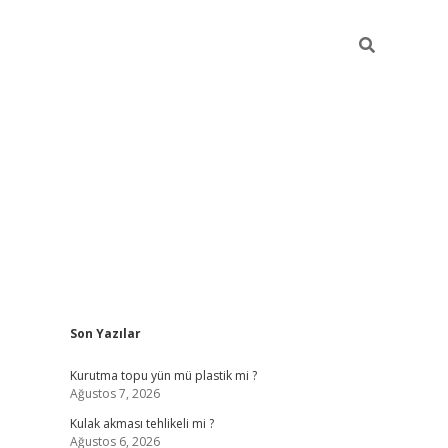
Sidebar
Son Yazılar
ilbet
Kurutma topu yün mü plastik mi ?
Ağustos 7, 2026
Kulak akması tehlikeli mi ?
Ağustos 6, 2026