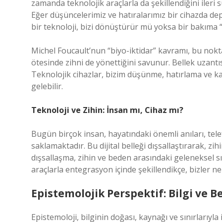
zamanda teknolojik araçlarla da şekillendiğini ileri s
Eğer düşüncelerimiz ve hatıralarımız bir cihazda dep
bir teknoloji, bizi dönüştürür mü yoksa bir bakıma 
Michel Foucault’nun “biyo-iktidar” kavramı, bu noktad
ötesinde zihni de yönettiğini savunur. Bellek uzantısı 
Teknolojik cihazlar, bizim düşünme, hatırlama ve ka
gelebilir.
Teknoloji ve Zihin: İnsan mı, Cihaz mı?
Bugün birçok insan, hayatındaki önemli anıları, tel
saklamaktadır. Bu dijital belleği dışsallaştırarak, z
dışsallaşma, zihin ve beden arasındaki geleneksel sın
araçlarla entegrasyon içinde şekillendikçe, bizler n
Epistemolojik Perspektif: Bilgi ve B
Epistemoloji, bilginin doğası, kaynağı ve sınırlarıyla