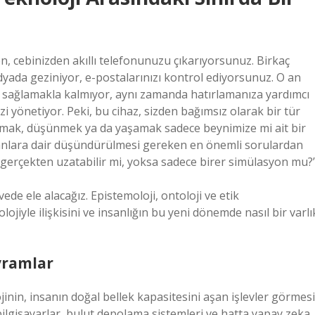
en, cebinizden akıllı telefonunuzu çıkarıyorsunuz. Birkaç
dyada geziniyor, e-postalarınızı kontrol ediyorsunuz. O an
im sağlamakla kalmıyor, aynı zamanda hatırlamanıza yardımcı
zi yönetiyor. Peki, bu cihaz, sizden bağımsız olarak bir tür
rlamak, düşünmek ya da yaşamak sadece beynimize mi ait bir
insanlara dair düşündürülmesi gereken en önemli sorulardan
i gerçekten uzatabilir mi, yoksa sadece birer simülasyon mu?
vede ele alacağız. Epistemoloji, ontoloji ve etik
ojiyle ilişkisini ve insanlığın bu yeni dönemde nasıl bir varlı
vramlar
jinin, insanın doğal bellek kapasitesini aşan işlevler görmesi
bilgisayarlar, bulut depolama sistemleri ve hatta yapay zeka,