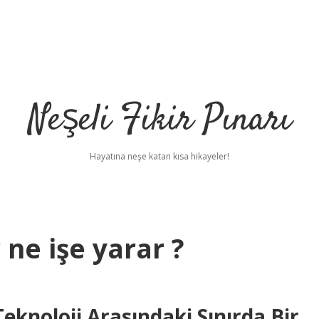
Neşeli Fikir Pınarı
Hayatına neşe katan kısa hikayeler!
 ne işe yarar ?
Teknoloji Arasındaki Sınırda Bir