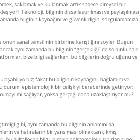
enmek, saklamak ve kullanmak artık sadece bireysel bir
leşiyor? Teknoloji, bilginin dışsallaştırılması ve paylaşılması
zamanda bilginin kaynağını ve güvenilirliğini sorgulamamıza
e onun sanal temsilinin birbirine karıştığını söyler. Bugün
, ancak aynı zamanda bu bilginin “gerçekliği” de sorunlu hale
atformlar, bize bilgi sağlarken, bu bilgilerin doğruluğunu ve
.
 ulaşabiliyoruz; fakat bu bilginin kaynağını, bağlamını ve
 durum, epistemolojik bir çelişkiyi beraberinde getiriyor:
olmayı mı sağlıyor, yoksa gerçeği daha uzaklaştırıyor mu?
iştirdiği gibi, aynı zamanda bu bilginin anlamını da
mlerin ve hatıraların bir yansıması olmaktan çıkmış;
, bu dijitalleşen bilgi, bireyin epistemolojik sınırlarını ne