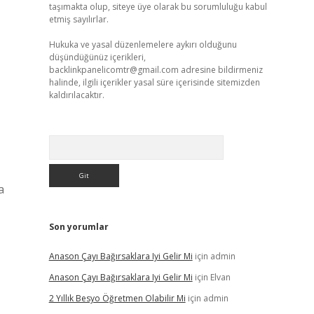
taşımakta olup, siteye üye olarak bu sorumluluğu kabul
etmiş sayılırlar.
Hukuka ve yasal düzenlemelere aykırı olduğunu
düşündüğünüz içerikleri,
backlinkpanelicomtr@gmail.com
adresine bildirmeniz
halinde, ilgili içerikler yasal süre içerisinde sitemizden
kaldırılacaktır.
Arama
a
Son yorumlar
Anason Çayı Bağırsaklara Iyi Gelir Mi
için
admin
Anason Çayı Bağırsaklara Iyi Gelir Mi
için
Elvan
2 Yıllık Besyo Öğretmen Olabilir Mi
için
admin