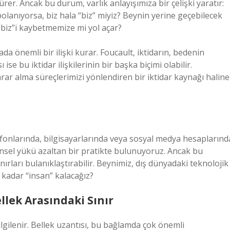
ürer. Ancak bu durum, varlık anlayışımıza bir çelişki yaratır:
olanıyorsa, biz hala “biz” miyiz? Beynin yerine geçebilecek
“biz”i kaybetmemize mi yol açar?
a önemli bir ilişki kurar. Foucault, iktidarın, bedenin
ise bu iktidar ilişkilerinin bir başka biçimi olabilir.
rar alma süreçlerimizi yönlendiren bir iktidar kaynağı haline
efonlarında, bilgisayarlarında veya sosyal medya hesaplarınd
ihinsel yükü azaltan bir pratikte bulunuyoruz. Ancak bu
ırları bulanıklaştırabilir. Beynimiz, dış dünyadaki teknolojik
e kadar “insan” kalacağız?
ellek Arasındaki Sınır
 ilgilenir. Bellek uzantısı, bu bağlamda çok önemli