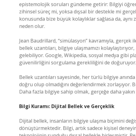
epistemolojik soruları gündeme getirir: Bilgiyi öğr
zihinsel süreç mi, yoksa dışsal bir destekle mi gerçek
konusunda bize büyük kolaylıklar sağlasa da, aynı 
neden olur.
Jean Baudrillard, “simülasyon” kavramıyla, gerçek il
bellek uzantıları, bilgiye ulaşmamızı kolaylaştırıyor
gelebiliyor. Google, Wikipedia, sosyal medya gibi pl
güvenilirliğini sorgulama gerekliliğini de doğuruyor
Bellek uzantıları sayesinde, her türlü bilgiye anında
doğru olup olmadığını değerlendirmek zorlaşıyor. Bu
Daha fazla bilgiye sahip olmak, gerçeğe daha yakın 
Bilgi Kuramı: Dijital Bellek ve Gerçeklik
Dijital bellek, insanların bilgiye ulaşma biçimini değ
dönüştürmektedir. Bilgi, artık sadece kişisel deneyi
teknolojinin sunduğu dışsal bellekle birleşmiştir. Peki