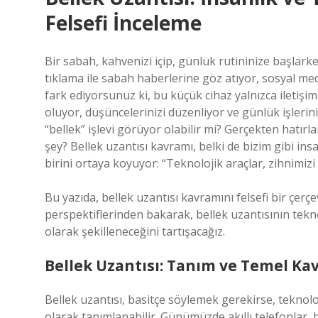
Felsefi İnceleme
Bir sabah, kahvenizi içip, günlük rutininize başlark
tıklama ile sabah haberlerine göz atıyor, sosyal me
fark ediyorsunuz ki, bu küçük cihaz yalnızca iletiş
oluyor, düşüncelerinizi düzenliyor ve günlük işlerini
“bellek” işlevi görüyor olabilir mi? Gerçekten hatı
şey? Bellek uzantısı kavramı, belki de bizim gibi 
birini ortaya koyuyor: “Teknolojik araçlar, zihnimiz
Bu yazıda, bellek uzantısı kavramını felsefi bir çerçe
perspektiflerinden bakarak, bellek uzantısının teknol
olarak şekilleneceğini tartışacağız.
Bellek Uzantısı: Tanım ve Temel Ka
Bellek uzantısı, basitçe söylemek gerekirse, teknolo
olarak tanımlanabilir. Günümüzde akıllı telefonlar, 