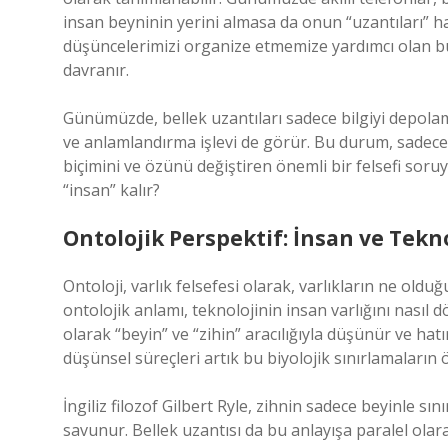
insan beyninin yerini almasa da onun “uzantıları” ha
düşüncelerimizi organize etmemize yardımcı olan bu 
davranır.
Günümüzde, bellek uzantıları sadece bilgiyi depol
ve anlamlandırma işlevi de görür. Bu durum, sadece
biçimini ve özünü değiştiren önemli bir felsefi soru
“insan” kalır?
Ontolojik Perspektif: İnsan ve Tekno
Ontoloji, varlık felsefesi olarak, varlıkların ne oldu
ontolojik anlamı, teknolojinin insan varlığını nasıl 
olarak “beyin” ve “zihin” aracılığıyla düşünür ve hatır
düşünsel süreçleri artık bu biyolojik sınırlamaların 
İngiliz filozof Gilbert Ryle, zihnin sadece beyinle sını
savunur. Bellek uzantısı da bu anlayışa paralel olara