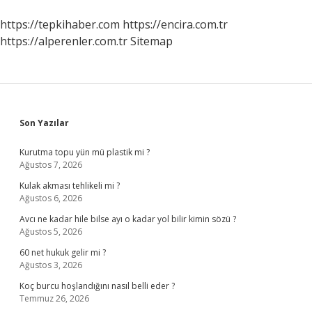
https://tepkihaber.com
https://encira.com.tr
https://alperenler.com.tr
Sitemap
Sidebar
Son Yazılar
Kurutma topu yün mü plastik mi ?
Ağustos 7, 2026
Kulak akması tehlikeli mi ?
Ağustos 6, 2026
Avcı ne kadar hile bilse ayı o kadar yol bilir kimin sözü ?
Ağustos 5, 2026
60 net hukuk gelir mi ?
Ağustos 3, 2026
Koç burcu hoşlandığını nasıl belli eder ?
Temmuz 26, 2026