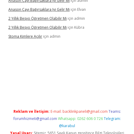
Anason Çayı Bağırsaklara Iyi Gelir Mi
için
admin
Anason Çayı Bağırsaklara Iyi Gelir Mi
için
Elvan
2 Yıllık Besyo Öğretmen Olabilir Mi
için
admin
2 Yıllık Besyo Öğretmen Olabilir Mi
için
Kübra
Stoma Kimlere Açılır
için
admin
bet
Reklam ve İletişim:
E-mail:
backlinkpaneli@gmail.com
Teams:
forumhizmeti@gmail.com
Whatsapp: 0262 606 0 726
Telegram:
@karabul
Yasal Uyarı:
Sitemiz, 5651 Sayılı Kanun gereğince Bilgi Teknolojileri