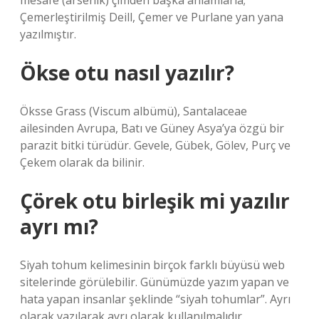
mesafe (arsenik) çimden başka anlamlarla;
Çemerleştirilmiş Deill, Çemer ve Purlane yan yana
yazılmıştır.
Ökse otu nasıl yazılır?
Öksse Grass (Viscum albümü), Santalaceae
ailesinden Avrupa, Batı ve Güney Asya’ya özgü bir
parazit bitki türüdür. Gevele, Gübek, Gölev, Purç ve
Çekem olarak da bilinir.
Çörek otu birleşik mi yazılır
ayrı mı?
Siyah tohum kelimesinin birçok farklı büyüsü web
sitelerinde görülebilir. Günümüzde yazım yapan ve
hata yapan insanlar şeklinde “siyah tohumlar”. Ayrı
olarak yazılarak ayrı olarak kullanılmalıdır.