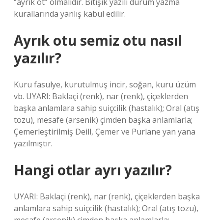
“ayrık ot” olmalıdır. Bitişik yazılı durum yazma
kurallarında yanlış kabul edilir.
Ayrık otu semiz otu nasıl
yazılır?
Kuru fasulye, kurutulmuş incir, soğan, kuru üzüm
vb. UYARI: Baklaçi (renk), nar (renk), çiçeklerden
başka anlamlara sahip suiçcilik (hastalık); Oral (atış
tozu), mesafe (arsenik) çimden başka anlamlarla;
Çemerleştirilmiş Deill, Çemer ve Purlane yan yana
yazılmıştır.
Hangi otlar ayrı yazılır?
UYARI: Baklaçi (renk), nar (renk), çiçeklerden başka
anlamlara sahip suiçcilik (hastalık); Oral (atış tozu),