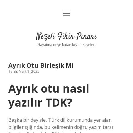
menüyü
Anasayfa
aç
Gizlilik Politikası
Neşeli Fikir Pınarı
Yasal Uyarı
Hayatına neşe katan kısa hikayeler!
Hakkımızda
Ayrık Otu Birleşik Mi
Tarih: Mart 1, 2025
Ayrık otu nasıl
yazılır TDK?
Başka bir deyişle, Türk dil kurumunda yer alan
bilgiler ışığında, bu kelimenin doğru yazım tarzı