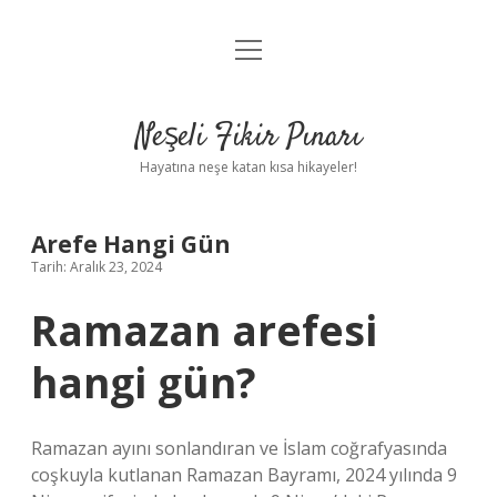
menüyü
Anasayfa
aç
Gizlilik Politikası
Neşeli Fikir Pınarı
Yasal Uyarı
Hayatına neşe katan kısa hikayeler!
Hakkımızda
Arefe Hangi Gün
Tarih: Aralık 23, 2024
Ramazan arefesi
hangi gün?
Ramazan ayını sonlandıran ve İslam coğrafyasında
coşkuyla kutlanan Ramazan Bayramı, 2024 yılında 9