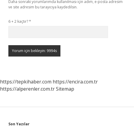
Daha sonraki yorumlarımda kullanılması için adım, e-posta adresim
ve site adresim bu tarayıcıya kaydedilsin.
6 + 2 kaçtır?
*
https://tepkihaber.com
https://encira.com.tr
https://alperenler.com.tr
Sitemap
Sidebar
Son Yazılar