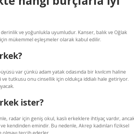
te hangi burçlarla iyi
l derinlik ve yoğunlukla uyumludur. Kanser, balık ve Oğlak
 için mükemmel eşleşmeler olarak kabul edilir.
erkek?
üyüsü var çünkü adam yatak odasında bir kıvılcım haline
ve tutkusu onu cinsellik için oldukça iddialı hale getiriyor.
ayacak.
rkek ister?
le, radar için geniş okul, kaslı erkeklere ihtiyaç vardır, anca
lü ve kendinden emindir. Bu nedenle, Akrep kadınları fiziksel
 olmayı tercih ederler.