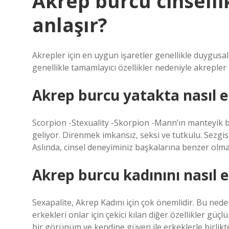
Akrep burcu cinsellik
anlaşır?
Akrepler için en uygun işaretler genellikle duygusa
genellikle tamamlayıcı özellikler nedeniyle akrepler
Akrep burcu yatakta nasıl 
Scorpion -Stexuality -Skorpion -Mann’ın manteyik b
geliyor. Direnmek imkansız, seksi ve tutkulu. Sezgisi 
Aslında, cinsel deneyiminiz başkalarına benzer olm
Akrep burcu kadınını nasıl e
Sexapalite, Akrep Kadını için çok önemlidir. Bu neden
erkekleri onlar için çekici kılan diğer özellikler güç
bir görünüm ve kendine güven ile erkeklerle birlikte