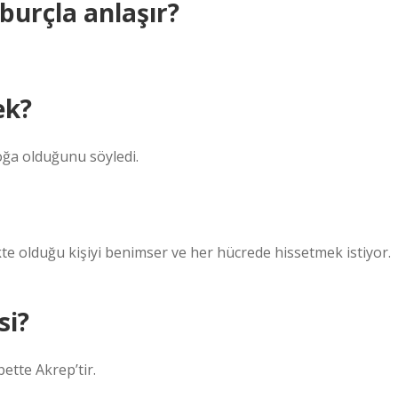
burçla anlaşır?
ek?
oğa olduğunu söyledi.
likte olduğu kişiyi benimser ve her hücrede hissetmek istiyor.
si?
bette Akrep’tir.