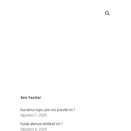
Sidebar
Son Yazılar
ilbet
Kurutma topu yün mü plastik mi ?
Ağustos 7, 2026
Kulak akması tehlikeli mi ?
Ağustos 6, 2026