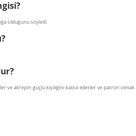
gisi?
oğa olduğunu söyledi.
u?
lur?
rler ve akrepin güçlü kişiliğini kabul ederler ve patron olmak