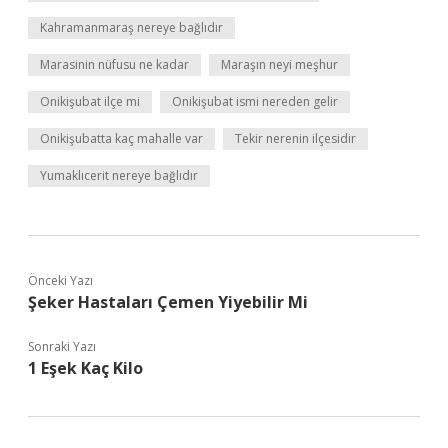
Kahramanmaraş nereye bağlıdır
Marasinin nüfusu ne kadar
Maraşın neyi meşhur
Onikişubat ilçe mi
Onikişubat ismi nereden gelir
Onikişubatta kaç mahalle var
Tekir nerenin ilçesidir
Yumaklıcerit nereye bağlıdır
Önceki Yazı
Şeker Hastaları Çemen Yiyebilir Mi
Sonraki Yazı
1 Eşek Kaç Kilo