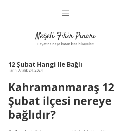
menüyü
Anasayfa
aç
Gizlilik Politikası
Neşeli Fikir Pınarı
Yasal Uyarı
Hayatına neşe katan kısa hikayeler!
Hakkımızda
12 Şubat Hangi Ile Bağlı
Tarih: Aralık 24, 2024
Kahramanmaraş 12
Şubat ilçesi nereye
bağlıdır?