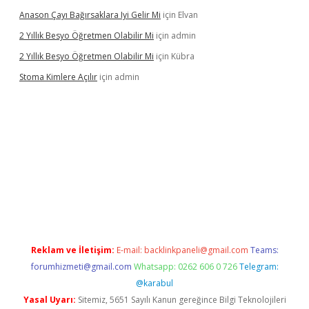
Anason Çayı Bağırsaklara Iyi Gelir Mi
için
Elvan
2 Yıllık Besyo Öğretmen Olabilir Mi
için
admin
2 Yıllık Besyo Öğretmen Olabilir Mi
için
Kübra
Stoma Kimlere Açılır
için
admin
bet
Reklam ve İletişim:
E-mail:
backlinkpaneli@gmail.com
Teams:
forumhizmeti@gmail.com
Whatsapp: 0262 606 0 726
Telegram:
@karabul
Yasal Uyarı:
Sitemiz, 5651 Sayılı Kanun gereğince Bilgi Teknolojileri