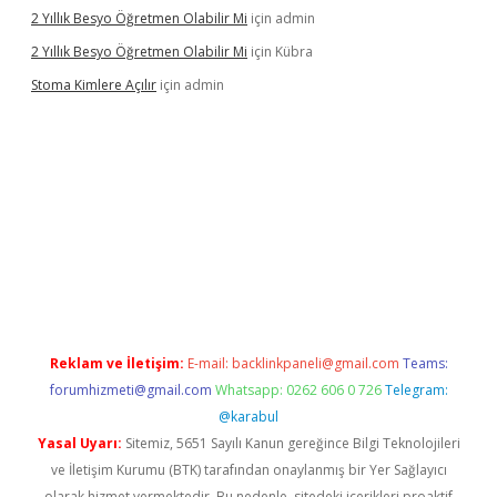
2 Yıllık Besyo Öğretmen Olabilir Mi
için
admin
2 Yıllık Besyo Öğretmen Olabilir Mi
için
Kübra
Stoma Kimlere Açılır
için
admin
t
Reklam ve İletişim:
E-mail:
backlinkpaneli@gmail.com
Teams:
forumhizmeti@gmail.com
Whatsapp: 0262 606 0 726
Telegram:
@karabul
Yasal Uyarı:
Sitemiz, 5651 Sayılı Kanun gereğince Bilgi Teknolojileri
ve İletişim Kurumu (BTK) tarafından onaylanmış bir Yer Sağlayıcı
olarak hizmet vermektedir. Bu nedenle, sitedeki içerikleri proaktif