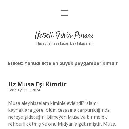
menüyü
Anasayfa
aç
Gizlilik Politikası
Neşeli Fikir Pınarı
Yasal Uyarı
Hayatına neşe katan kısa hikayeler!
Hakkımızda
Etiket:
Yahudilikte en büyük peygamber kimdir
Hz Musa Eşi Kimdir
Tarih: Eylül 10, 2024
Musa aleyhisselam kiminle evlendi? İslami
kaynaklara göre, ölüm cezasına çarptırıldığında
nereye gideceğini bilmeyen Musa’ya bir melek
rehberlik etmiş ve onu Midyan’a getirmiştir. Musa,