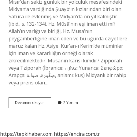
Mısır’dan sekiz günlük bir yolculuk mesafesindeki
Midyan’a vardığında Şuayb’ın kızlarından biri olan
Safura ile evlenmiş ve Midyan’da on yıl kalmıştır
(ibid., s. 132-134). Hz. Mûsâ’nın eşi iman etti mi?
Allah’ın varlığı ve birliği, Hz. Musa’nın
peygamberliğine iman eden ve bu uğurda eziyetlere
maruz kalan Hz. Asiye, Kur’an-ı Kerim’de müminler
için iman ve kararlılığın örneği olarak
zikredilmektedir. Musanin karisi kimdir? Zipporah
veya Tziporah (İbranice: צִפוֹרָה; Yunanca: Σεπφώρα;
Arapça: صِفُّورَةَ, صوانة, anlamı: kuş) Midyanlı bir rahip
veya prens olan…
Hz
Devamını okuyun
2 Yorum
Musa
Eşi
Kimdir
https://tepkihaber.com
https://encira.com.tr