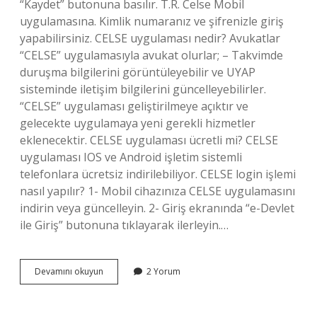
“Kaydet” butonuna basılır. T.R. Celse Mobil
uygulamasına. Kimlik numaranız ve şifrenizle giriş
yapabilirsiniz. CELSE uygulaması nedir? Avukatlar
“CELSE” uygulamasıyla avukat olurlar; – Takvimde
duruşma bilgilerini görüntüleyebilir ve UYAP
sisteminde iletişim bilgilerini güncelleyebilirler.
“CELSE” uygulaması geliştirilmeye açıktır ve
gelecekte uygulamaya yeni gerekli hizmetler
eklenecektir. CELSE uygulaması ücretli mi? CELSE
uygulaması IOS ve Android işletim sistemli
telefonlara ücretsiz indirilebiliyor. CELSE login işlemi
nasıl yapılır? 1- Mobil cihazınıza CELSE uygulamasını
indirin veya güncelleyin. 2- Giriş ekranında “e-Devlet
ile Giriş” butonuna tıklayarak ilerleyin.…
Celse
Devamını okuyun
2 Yorum
Programı
Nasıl
Kurulur