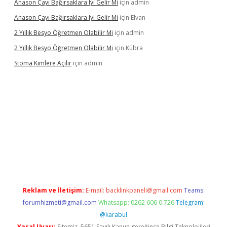
Anason Çayı Bağırsaklara Iyi Gelir Mi
için
admin
Anason Çayı Bağırsaklara Iyi Gelir Mi
için
Elvan
2 Yıllık Besyo Öğretmen Olabilir Mi
için
admin
2 Yıllık Besyo Öğretmen Olabilir Mi
için
Kübra
Stoma Kimlere Açılır
için
admin
lbet
Reklam ve İletişim:
E-mail:
backlinkpaneli@gmail.com
Teams:
forumhizmeti@gmail.com
Whatsapp: 0262 606 0 726
Telegram:
@karabul
Yasal Uyarı:
Sitemiz, 5651 Sayılı Kanun gereğince Bilgi Teknolojileri