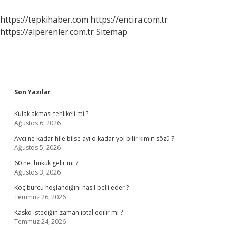
https://tepkihaber.com
https://encira.com.tr
https://alperenler.com.tr
Sitemap
Sidebar
Son Yazılar
Kulak akması tehlikeli mi ?
Ağustos 6, 2026
Avcı ne kadar hile bilse ayı o kadar yol bilir kimin sözü ?
Ağustos 5, 2026
60 net hukuk gelir mi ?
Ağustos 3, 2026
Koç burcu hoşlandığını nasıl belli eder ?
Temmuz 26, 2026
Kasko istediğin zaman iptal edilir mi ?
Temmuz 24, 2026