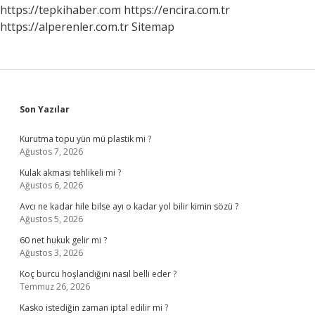
https://tepkihaber.com
https://encira.com.tr
https://alperenler.com.tr
Sitemap
Sidebar
Son Yazılar
Kurutma topu yün mü plastik mi ?
Ağustos 7, 2026
Kulak akması tehlikeli mi ?
Ağustos 6, 2026
Avcı ne kadar hile bilse ayı o kadar yol bilir kimin sözü ?
Ağustos 5, 2026
60 net hukuk gelir mi ?
Ağustos 3, 2026
Koç burcu hoşlandığını nasıl belli eder ?
Temmuz 26, 2026
Kasko istediğin zaman iptal edilir mi ?