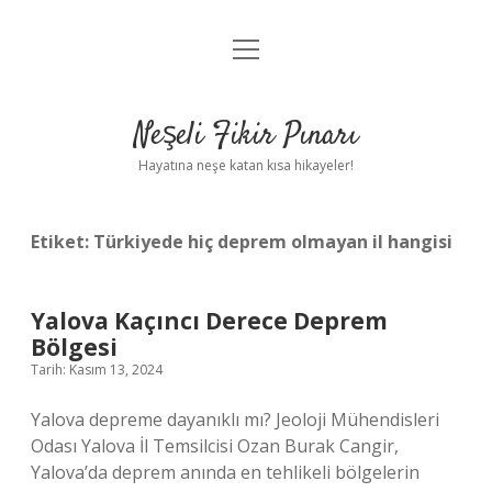
menüyü
Anasayfa
aç
Gizlilik Politikası
Neşeli Fikir Pınarı
Yasal Uyarı
Hayatına neşe katan kısa hikayeler!
Hakkımızda
Etiket:
Türkiyede hiç deprem olmayan il hangisi
Yalova Kaçıncı Derece Deprem
Bölgesi
Tarih: Kasım 13, 2024
Yalova depreme dayanıklı mı? Jeoloji Mühendisleri
Odası Yalova İl Temsilcisi Ozan Burak Cangir,
Yalova’da deprem anında en tehlikeli bölgelerin