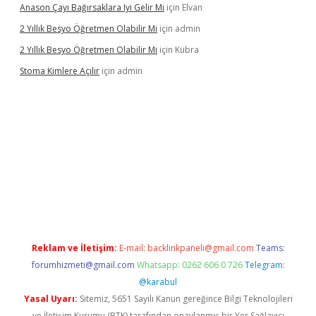
Anason Çayı Bağırsaklara Iyi Gelir Mi
için
Elvan
2 Yıllık Besyo Öğretmen Olabilir Mi
için
admin
2 Yıllık Besyo Öğretmen Olabilir Mi
için
Kübra
Stoma Kimlere Açılır
için
admin
ilbet
Reklam ve İletişim:
E-mail:
backlinkpaneli@gmail.com
Teams:
forumhizmeti@gmail.com
Whatsapp: 0262 606 0 726
Telegram:
@karabul
Yasal Uyarı:
Sitemiz, 5651 Sayılı Kanun gereğince Bilgi Teknolojileri
ve İletişim Kurumu (BTK) tarafından onaylanmış bir Yer Sağlayıcı