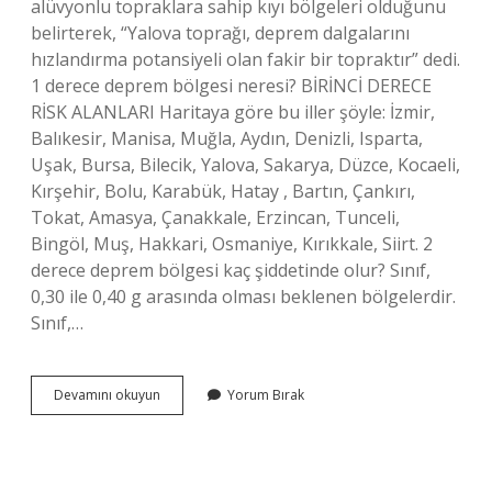
alüvyonlu topraklara sahip kıyı bölgeleri olduğunu
belirterek, “Yalova toprağı, deprem dalgalarını
hızlandırma potansiyeli olan fakir bir topraktır” dedi.
1 derece deprem bölgesi neresi? BİRİNCİ DERECE
RİSK ALANLARI Haritaya göre bu iller şöyle: İzmir,
Balıkesir, Manisa, Muğla, Aydın, Denizli, Isparta,
Uşak, Bursa, Bilecik, Yalova, Sakarya, Düzce, Kocaeli,
Kırşehir, Bolu, Karabük, Hatay , Bartın, Çankırı,
Tokat, Amasya, Çanakkale, Erzincan, Tunceli,
Bingöl, Muş, Hakkari, Osmaniye, Kırıkkale, Siirt. 2
derece deprem bölgesi kaç şiddetinde olur? Sınıf,
0,30 ile 0,40 g arasında olması beklenen bölgelerdir.
Sınıf,…
Yalova
Devamını okuyun
Yorum Bırak
Kaçıncı
Derece
Deprem
Bölgesi