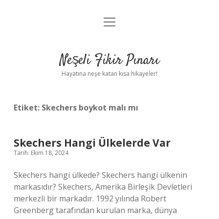
menüyü
Anasayfa
aç
Gizlilik Politikası
Neşeli Fikir Pınarı
Yasal Uyarı
Hayatına neşe katan kısa hikayeler!
Hakkımızda
Etiket:
Skechers boykot malı mı
Skechers Hangi Ülkelerde Var
Tarih: Ekim 18, 2024
Skechers hangi ülkede? Skechers hangi ülkenin
markasıdır? Skechers, Amerika Birleşik Devletleri
merkezli bir markadır. 1992 yılında Robert
Greenberg tarafından kurulan marka, dünya