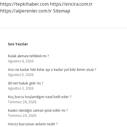
https://tepkihaber.com
https://encira.com.tr
https://alperenler.com.tr
Sitemap
Sidebar
Son Yazılar
Kulak akması tehlikeli mi ?
Ağustos 6, 2026
Avcı ne kadar hile bilse ayı o kadar yol bilir kimin sözü ?
Ağustos 5, 2026
60 net hukuk gelir mi ?
Ağustos 3, 2026
Koç burcu hoşlandığını nasıl belli eder ?
Temmuz 26, 2026
Kasko istediğin zaman iptal edilir mi ?
Temmuz 24, 2026
Horoz burcunun anlamı nedir ?