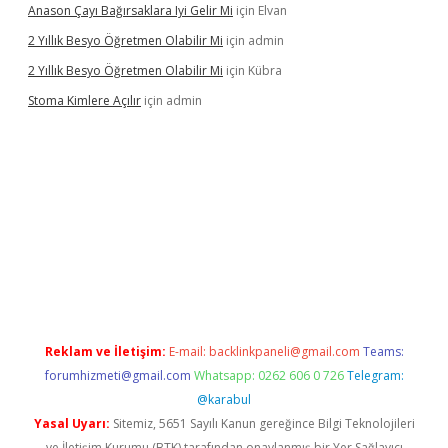
Anason Çayı Bağırsaklara Iyi Gelir Mi
için
Elvan
2 Yıllık Besyo Öğretmen Olabilir Mi
için
admin
2 Yıllık Besyo Öğretmen Olabilir Mi
için
Kübra
Stoma Kimlere Açılır
için
admin
t
Reklam ve İletişim:
E-mail:
backlinkpaneli@gmail.com
Teams:
forumhizmeti@gmail.com
Whatsapp: 0262 606 0 726
Telegram:
@karabul
Yasal Uyarı:
Sitemiz, 5651 Sayılı Kanun gereğince Bilgi Teknolojileri
ve İletişim Kurumu (BTK) tarafından onaylanmış bir Yer Sağlayıcı