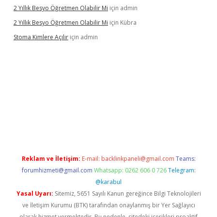
2 Yıllık Besyo Öğretmen Olabilir Mi
için
admin
2 Yıllık Besyo Öğretmen Olabilir Mi
için
Kübra
Stoma Kimlere Açılır
için
admin
bet
Reklam ve İletişim:
E-mail:
backlinkpaneli@gmail.com
Teams:
forumhizmeti@gmail.com
Whatsapp: 0262 606 0 726
Telegram:
@karabul
Yasal Uyarı:
Sitemiz, 5651 Sayılı Kanun gereğince Bilgi Teknolojileri
ve İletişim Kurumu (BTK) tarafından onaylanmış bir Yer Sağlayıcı
olarak hizmet vermektedir. Bu nedenle, sitedeki içerikleri proaktif