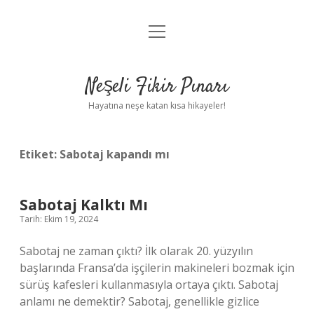
menüyü
Anasayfa
aç
Gizlilik Politikası
Neşeli Fikir Pınarı
Yasal Uyarı
Hayatına neşe katan kısa hikayeler!
Hakkımızda
Etiket:
Sabotaj kapandı mı
Sabotaj Kalktı Mı
Tarih: Ekim 19, 2024
Sabotaj ne zaman çıktı? İlk olarak 20. yüzyılın
başlarında Fransa’da işçilerin makineleri bozmak için
sürüş kafesleri kullanmasıyla ortaya çıktı. Sabotaj
anlamı ne demektir? Sabotaj, genellikle gizlice