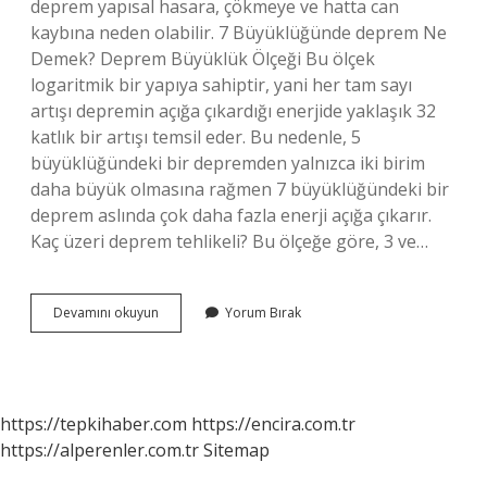
deprem yapısal hasara, çökmeye ve hatta can
kaybına neden olabilir. 7 Büyüklüğünde deprem Ne
Demek? Deprem Büyüklük Ölçeği Bu ölçek
logaritmik bir yapıya sahiptir, yani her tam sayı
artışı depremin açığa çıkardığı enerjide yaklaşık 32
katlık bir artışı temsil eder. Bu nedenle, 5
büyüklüğündeki bir depremden yalnızca iki birim
daha büyük olmasına rağmen 7 büyüklüğündeki bir
deprem aslında çok daha fazla enerji açığa çıkarır.
Kaç üzeri deprem tehlikeli? Bu ölçeğe göre, 3 ve…
7
Devamını okuyun
Yorum Bırak
Ve
Üzeri
Deprem
Olursa
Ne
https://tepkihaber.com
https://encira.com.tr
Olur
https://alperenler.com.tr
Sitemap