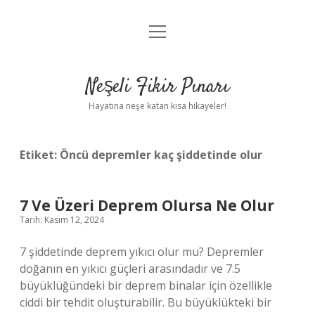
menüyü
Anasayfa
aç
Gizlilik Politikası
Neşeli Fikir Pınarı
Yasal Uyarı
Hayatına neşe katan kısa hikayeler!
Hakkımızda
Etiket:
Öncü depremler kaç şiddetinde olur
7 Ve Üzeri Deprem Olursa Ne Olur
Tarih: Kasım 12, 2024
7 şiddetinde deprem yıkıcı olur mu? Depremler
doğanın en yıkıcı güçleri arasındadır ve 7.5
büyüklüğündeki bir deprem binalar için özellikle
ciddi bir tehdit oluşturabilir. Bu büyüklükteki bir