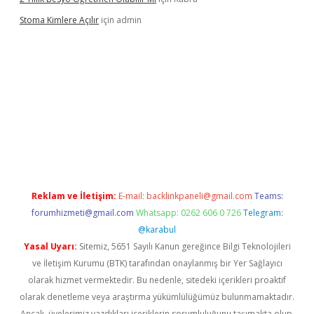
Stoma Kimlere Açılır
için
admin
lbet
Reklam ve İletişim:
E-mail:
backlinkpaneli@gmail.com
Teams:
forumhizmeti@gmail.com
Whatsapp: 0262 606 0 726
Telegram:
@karabul
Yasal Uyarı:
Sitemiz, 5651 Sayılı Kanun gereğince Bilgi Teknolojileri
ve İletişim Kurumu (BTK) tarafından onaylanmış bir Yer Sağlayıcı
olarak hizmet vermektedir. Bu nedenle, sitedeki içerikleri proaktif
olarak denetleme veya araştırma yükümlülüğümüz bulunmamaktadır.
Ancak, üyelerimiz yazdıkları içeriklerin sorumluluğunu taşımakta olup,