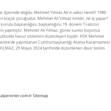
s ilçesinde doğdu. Mehmet Yılmaz Ak’ın ailesi nereli? 1986
n en küçük çocuğudur. Mehmet Ali Yılmaz kimdir, ne iş yapar?
kurulu başkanlığını, başkanlığını, 19. dönem Trabzon
ğını yapmıştır. Mehmet Ali Yılmaz, görev süresi boyunca
Futbolda havuz sistemini düzenleyen kişidir. HSK Mehmet
i Gazete’de yayımlanan Cumhurbaşkanlığı Atama Kararnamesi
YILMAZ, 29 Mayıs 2024 tarihinde düzenlenen devir teslim
/alperenler.com.tr
Sitemap