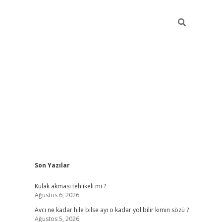
Sidebar
Son Yazılar
ilbet
Kulak akması tehlikeli mi ?
Ağustos 6, 2026
Avcı ne kadar hile bilse ayı o kadar yol bilir kimin sözü ?
Ağustos 5, 2026