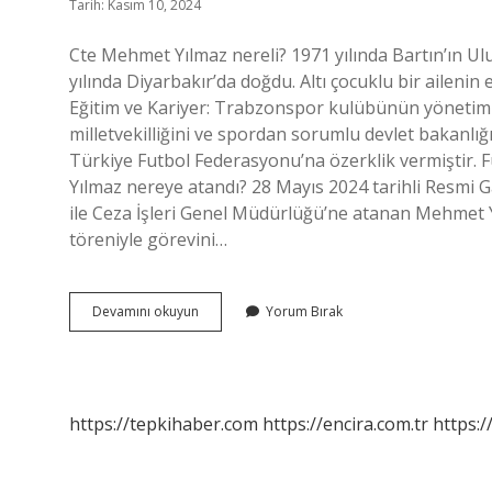
Tarih: Kasım 10, 2024
Cte Mehmet Yılmaz nereli? 1971 yılında Bartın’ın Ulu
yılında Diyarbakır’da doğdu. Altı çocuklu bir aileni
Eğitim ve Kariyer: Trabzonspor kulübünün yönetim 
milletvekilliğini ve spordan sorumlu devlet bakanlı
Türkiye Futbol Federasyonu’na özerklik vermiştir. 
Yılmaz nereye atandı? 28 Mayıs 2024 tarihli Resm
ile Ceza İşleri Genel Müdürlüğü’ne atanan Mehmet 
töreniyle görevini…
Mehmet
Devamını okuyun
Yorum Bırak
Yılmaz
Kimdir
Ne
Iş
Yapar
https://tepkihaber.com
https://encira.com.tr
https:/