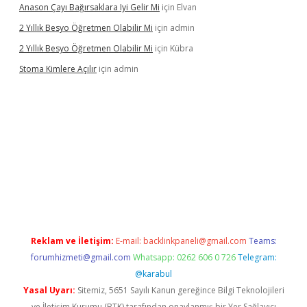
Anason Çayı Bağırsaklara Iyi Gelir Mi
için
Elvan
2 Yıllık Besyo Öğretmen Olabilir Mi
için
admin
2 Yıllık Besyo Öğretmen Olabilir Mi
için
Kübra
Stoma Kimlere Açılır
için
admin
lbet
Reklam ve İletişim:
E-mail:
backlinkpaneli@gmail.com
Teams:
forumhizmeti@gmail.com
Whatsapp: 0262 606 0 726
Telegram:
@karabul
Yasal Uyarı:
Sitemiz, 5651 Sayılı Kanun gereğince Bilgi Teknolojileri
ve İletişim Kurumu (BTK) tarafından onaylanmış bir Yer Sağlayıcı