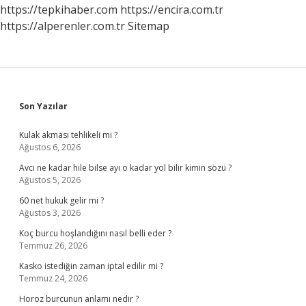
https://tepkihaber.com
https://encira.com.tr
https://alperenler.com.tr
Sitemap
Sidebar
Son Yazılar
Kulak akması tehlikeli mi ?
Ağustos 6, 2026
Avcı ne kadar hile bilse ayı o kadar yol bilir kimin sözü ?
Ağustos 5, 2026
60 net hukuk gelir mi ?
Ağustos 3, 2026
Koç burcu hoşlandığını nasıl belli eder ?
Temmuz 26, 2026
Kasko istediğin zaman iptal edilir mi ?
Temmuz 24, 2026
Horoz burcunun anlamı nedir ?