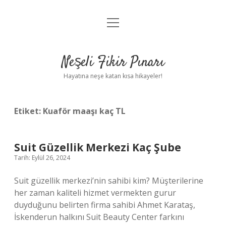
menüyü
Anasayfa
aç
Gizlilik Politikası
Neşeli Fikir Pınarı
Yasal Uyarı
Hayatına neşe katan kısa hikayeler!
Hakkımızda
Etiket:
Kuaför maaşı kaç TL
Suit Güzellik Merkezi Kaç Şube
Tarih: Eylül 26, 2024
Suit güzellik merkezi’nin sahibi kim? Müşterilerine
her zaman kaliteli hizmet vermekten gurur
duyduğunu belirten firma sahibi Ahmet Karataş,
İskenderun halkını Suit Beauty Center farkını