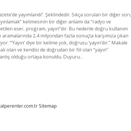
ete’de yayımlandı”. Şeklindedir. Sıkça sorulan bir diğer sor
yınlamak” kelimesinin bir diğer anlamı da “radyo ve
iletilen eser, program, yayın”dır. Bu nedenle doğru kullanım
le aramalarında 2,4 milyondan fazla sonuçta karşımıza çıkan
r: “‘Yayın’ diye bir kelime yok, doğrusu ‘yayın’dır.” Makale
ı olan ve kendisi de doğrudan bir fiil olan “yayın”
yanlış olduğu ortaya konuldu. Duyuru…
/alperenler.com.tr
Sitemap