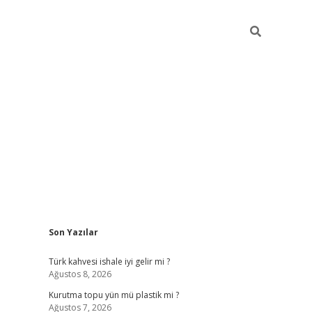
Sidebar
Son Yazılar
ilbet
Türk kahvesi ishale iyi gelir mi ?
Ağustos 8, 2026
Kurutma topu yün mü plastik mi ?
Ağustos 7, 2026