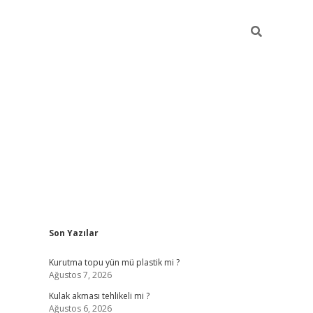
Sidebar
Son Yazılar
ilbet
Kurutma topu yün mü plastik mi ?
Ağustos 7, 2026
Kulak akması tehlikeli mi ?
Ağustos 6, 2026