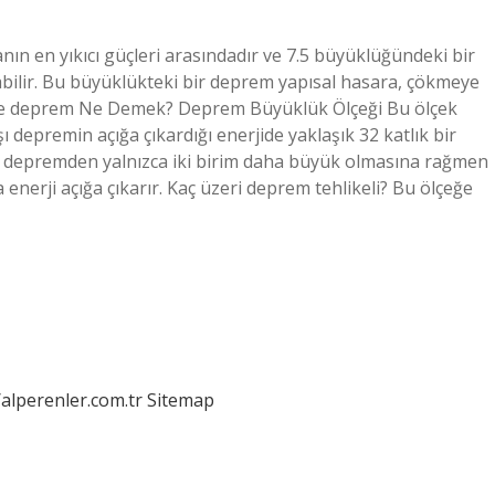
ın en yıkıcı güçleri arasındadır ve 7.5 büyüklüğündeki bir
urabilir. Bu büyüklükteki bir deprem yapısal hasara, çökmeye
nde deprem Ne Demek? Deprem Büyüklük Ölçeği Bu ölçek
şı depremin açığa çıkardığı enerjide yaklaşık 32 katlık bir
ir depremden yalnızca iki birim daha büyük olmasına rağmen
nerji açığa çıkarır. Kaç üzeri deprem tehlikeli? Bu ölçeğe
/alperenler.com.tr
Sitemap