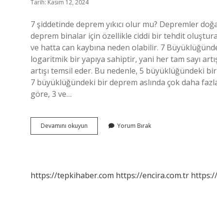
Tarih: Kasım 12, 2024
7 şiddetinde deprem yıkıcı olur mu? Depremler doğan
deprem binalar için özellikle ciddi bir tehdit oluşt
ve hatta can kaybına neden olabilir. 7 Büyüklüğü
logaritmik bir yapıya sahiptir, yani her tam sayı artı
artışı temsil eder. Bu nedenle, 5 büyüklüğündeki b
7 büyüklüğündeki bir deprem aslında çok daha fazla e
göre, 3 ve…
7
Devamını okuyun
Yorum Bırak
Ve
Üzeri
Deprem
Olursa
Ne
https://tepkihaber.com
https://encira.com.tr
https:/
Olur