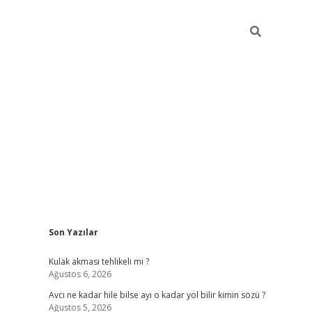
Sidebar
Son Yazılar
ilbet
Kulak akması tehlikeli mi ?
Ağustos 6, 2026
Avcı ne kadar hile bilse ayı o kadar yol bilir kimin sözü ?
Ağustos 5, 2026