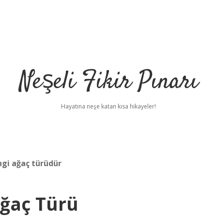
Neşeli Fikir Pınarı
Hayatına neşe katan kısa hikayeler!
ngi ağaç türüdür
ğaç Türü