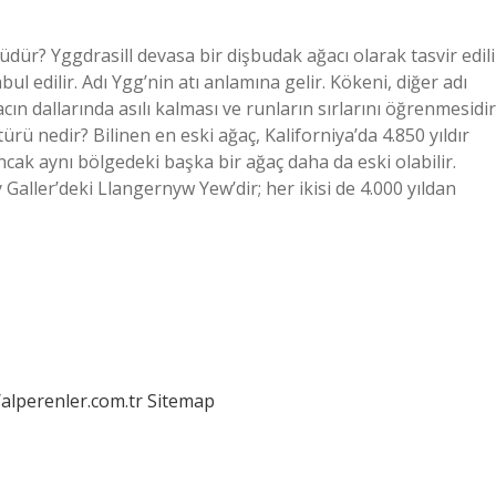
dür? Yggdrasill devasa bir dişbudak ağacı olarak tasvir edili
l edilir. Adı Ygg’nin atı anlamına gelir. Kökeni, diğer adı
 dallarında asılı kalması ve runların sırlarını öğrenmesidir
rü nedir? Bilinen en eski ağaç, Kaliforniya’da 4.850 yıldır
ncak aynı bölgedeki başka bir ağaç daha da eski olabilir.
 Galler’deki Llangernyw Yew’dir; her ikisi de 4.000 yıldan
/alperenler.com.tr
Sitemap