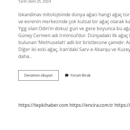
Tarih: Ekim 25, 2024
İskandinav mitolojisinde dünya ağacı hangi ağaç türü
ve evrenin merkezinde çok kutsal bir ağaç olarak kabu
Ygg olan Odin’in dokuz gün ve gece boyunca bu ağacın
Güney Cermen adı Irminsul’dur. Dünyadaki ilk ağaç tü
bulunan ‘Methuselah’ adlı bir bristlecone çamıdır. A
Diğer iki eski ağaç, İran’daki Sarv-e Abarqu ve Kuzey
daha…
Dünya
Devamını okuyun
Yorum Bırak
Ağacı
Hangi
Ağaç
Türü
https://tepkihaber.com
https://encira.com.tr
https:/