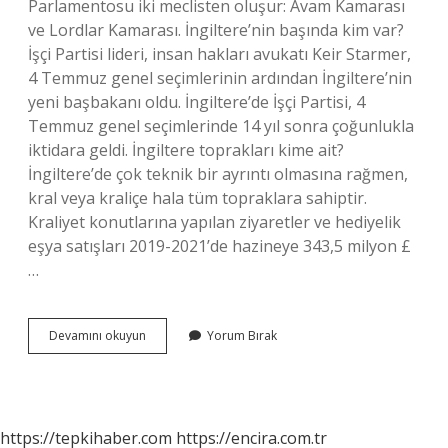
Parlamentosu iki meclisten oluşur: Avam Kamarası
ve Lordlar Kamarası. İngiltere’nin başında kim var?
İşçi Partisi lideri, insan hakları avukatı Keir Starmer,
4 Temmuz genel seçimlerinin ardından İngiltere’nin
yeni başbakanı oldu. İngiltere’de İşçi Partisi, 4
Temmuz genel seçimlerinde 14 yıl sonra çoğunlukla
iktidara geldi. İngiltere toprakları kime ait?
İngiltere’de çok teknik bir ayrıntı olmasına rağmen,
kral veya kraliçe hala tüm topraklara sahiptir.
Kraliyet konutlarına yapılan ziyaretler ve hediyelik
eşya satışları 2019-2021’de hazineye 343,5 milyon £
…
Ingilterenin
Devamını okuyun
Yorum Bırak
Sahibi
Kim
https://tepkihaber.com
https://encira.com.tr