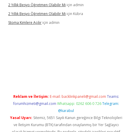
2 Yıllık Besyo Öğretmen Olabilir Mi
için
admin
2 Yıllık Besyo Öğretmen Olabilir Mi
için
Kübra
Stoma Kimlere Açılır
için
admin
ilbet
Reklam ve İletişim:
E-mail:
backlinkpaneli@gmail.com
Teams:
forumhizmeti@gmail.com
Whatsapp: 0262 606 0 726
Telegram:
@karabul
Yasal Uyarı:
Sitemiz, 5651 Sayılı Kanun gereğince Bilgi Teknolojileri
ve İletişim Kurumu (BTK) tarafından onaylanmış bir Yer Sağlayıcı
olarak hizmet vermektedir. Bu nedenle, sitedeki içerikleri proaktif