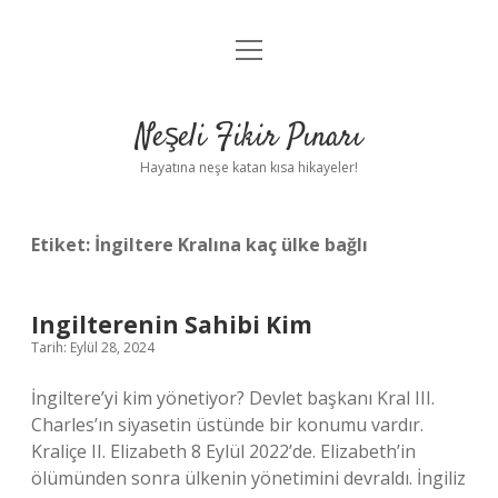
menüyü
Anasayfa
aç
Gizlilik Politikası
Neşeli Fikir Pınarı
Yasal Uyarı
Hayatına neşe katan kısa hikayeler!
Hakkımızda
Etiket:
İngiltere Kralına kaç ülke bağlı
Ingilterenin Sahibi Kim
Tarih: Eylül 28, 2024
İngiltere’yi kim yönetiyor? Devlet başkanı Kral III.
Charles’ın siyasetin üstünde bir konumu vardır.
Kraliçe II. Elizabeth 8 Eylül 2022’de. Elizabeth’in
ölümünden sonra ülkenin yönetimini devraldı. İngiliz