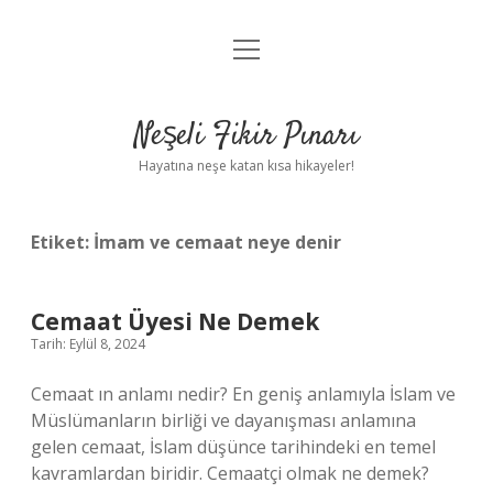
menüyü
Anasayfa
aç
Gizlilik Politikası
Neşeli Fikir Pınarı
Yasal Uyarı
Hayatına neşe katan kısa hikayeler!
Hakkımızda
Etiket:
İmam ve cemaat neye denir
Cemaat Üyesi Ne Demek
Tarih: Eylül 8, 2024
Cemaat ın anlamı nedir? En geniş anlamıyla İslam ve
Müslümanların birliği ve dayanışması anlamına
gelen cemaat, İslam düşünce tarihindeki en temel
kavramlardan biridir. Cemaatçi olmak ne demek?