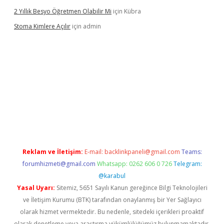
2 Yıllık Besyo Öğretmen Olabilir Mi
için
Kübra
Stoma Kimlere Açılır
için
admin
bet
Reklam ve İletişim:
E-mail:
backlinkpaneli@gmail.com
Teams:
forumhizmeti@gmail.com
Whatsapp: 0262 606 0 726
Telegram:
@karabul
Yasal Uyarı:
Sitemiz, 5651 Sayılı Kanun gereğince Bilgi Teknolojileri
ve İletişim Kurumu (BTK) tarafından onaylanmış bir Yer Sağlayıcı
olarak hizmet vermektedir. Bu nedenle, sitedeki içerikleri proaktif
olarak denetleme veya araştırma yükümlülüğümüz bulunmamaktadır.