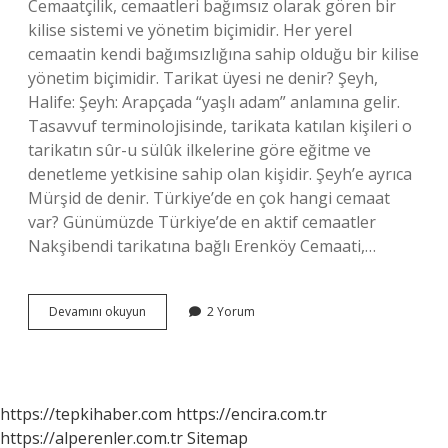
Cemaatçilik, cemaatleri bağımsız olarak gören bir
kilise sistemi ve yönetim biçimidir. Her yerel
cemaatin kendi bağımsızlığına sahip olduğu bir kilise
yönetim biçimidir. Tarikat üyesi ne denir? Şeyh,
Halife: Şeyh: Arapçada “yaşlı adam” anlamına gelir.
Tasavvuf terminolojisinde, tarikata katılan kişileri o
tarikatın sûr-u sülûk ilkelerine göre eğitme ve
denetleme yetkisine sahip olan kişidir. Şeyh’e ayrıca
Mürşid de denir. Türkiye’de en çok hangi cemaat
var? Günümüzde Türkiye’de en aktif cemaatler
Nakşibendi tarikatına bağlı Erenköy Cemaati,…
Cemaat
Devamını okuyun
2 Yorum
Üyesi
Ne
Demek
https://tepkihaber.com
https://encira.com.tr
https://alperenler.com.tr
Sitemap