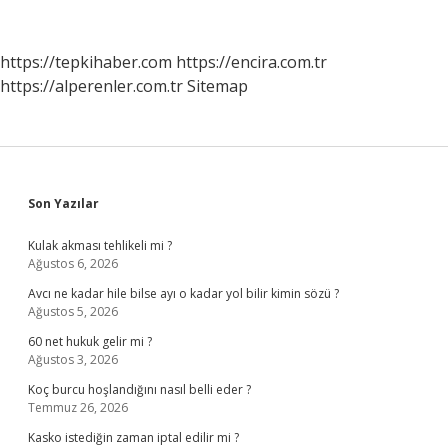
Hangi
Ünvanları
Kullanmıştır
https://tepkihaber.com
https://encira.com.tr
https://alperenler.com.tr
Sitemap
Sidebar
Son Yazılar
Kulak akması tehlikeli mi ?
Ağustos 6, 2026
Avcı ne kadar hile bilse ayı o kadar yol bilir kimin sözü ?
Ağustos 5, 2026
60 net hukuk gelir mi ?
Ağustos 3, 2026
Koç burcu hoşlandığını nasıl belli eder ?
Temmuz 26, 2026
Kasko istediğin zaman iptal edilir mi ?