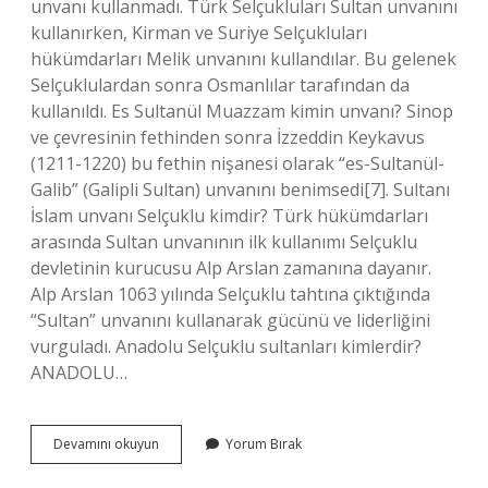
unvanı kullanmadı. Türk Selçukluları Sultan unvanını
kullanırken, Kirman ve Suriye Selçukluları
hükümdarları Melik unvanını kullandılar. Bu gelenek
Selçuklulardan sonra Osmanlılar tarafından da
kullanıldı. Es Sultanül Muazzam kimin unvanı? Sinop
ve çevresinin fethinden sonra İzzeddin Keykavus
(1211-1220) bu fethin nişanesi olarak “es-Sultanül-
Galib” (Galipli Sultan) unvanını benimsedi[7]. Sultanı
İslam unvanı Selçuklu kimdir? Türk hükümdarları
arasında Sultan unvanının ilk kullanımı Selçuklu
devletinin kurucusu Alp Arslan zamanına dayanır.
Alp Arslan 1063 yılında Selçuklu tahtına çıktığında
“Sultan” unvanını kullanarak gücünü ve liderliğini
vurguladı. Anadolu Selçuklu sultanları kimlerdir?
ANADOLU…
Anadolu
Devamını okuyun
Yorum Bırak
Selçuklu
Sultanları