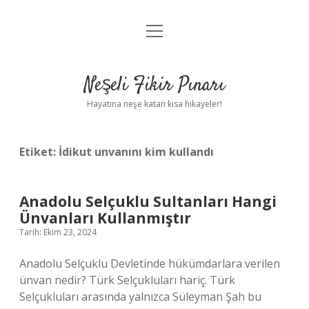
menüyü
Anasayfa
aç
Gizlilik Politikası
Neşeli Fikir Pınarı
Yasal Uyarı
Hayatına neşe katan kısa hikayeler!
Hakkımızda
Etiket:
İdikut unvanını kim kullandı
Anadolu Selçuklu Sultanları Hangi
Ünvanları Kullanmıştır
Tarih: Ekim 23, 2024
Anadolu Selçuklu Devletinde hükümdarlara verilen
ünvan nedir? Türk Selçukluları hariç. Türk
Selçukluları arasında yalnızca Süleyman Şah bu