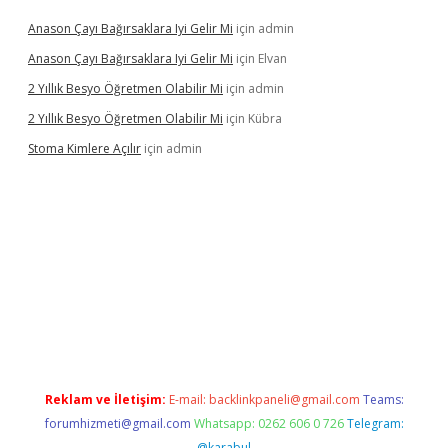
Anason Çayı Bağırsaklara Iyi Gelir Mi
için
admin
Anason Çayı Bağırsaklara Iyi Gelir Mi
için
Elvan
2 Yıllık Besyo Öğretmen Olabilir Mi
için
admin
2 Yıllık Besyo Öğretmen Olabilir Mi
için
Kübra
Stoma Kimlere Açılır
için
admin
bet
Reklam ve İletişim:
E-mail:
backlinkpaneli@gmail.com
Teams:
forumhizmeti@gmail.com
Whatsapp: 0262 606 0 726
Telegram:
@karabul