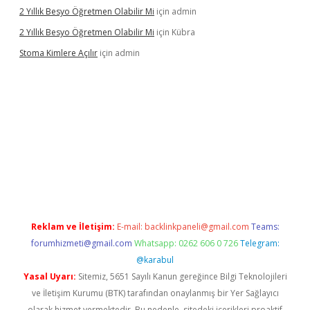
2 Yıllık Besyo Öğretmen Olabilir Mi
için
admin
2 Yıllık Besyo Öğretmen Olabilir Mi
için
Kübra
Stoma Kimlere Açılır
için
admin
lbet
Reklam ve İletişim:
E-mail:
backlinkpaneli@gmail.com
Teams:
forumhizmeti@gmail.com
Whatsapp: 0262 606 0 726
Telegram:
@karabul
Yasal Uyarı:
Sitemiz, 5651 Sayılı Kanun gereğince Bilgi Teknolojileri
ve İletişim Kurumu (BTK) tarafından onaylanmış bir Yer Sağlayıcı
olarak hizmet vermektedir. Bu nedenle, sitedeki içerikleri proaktif