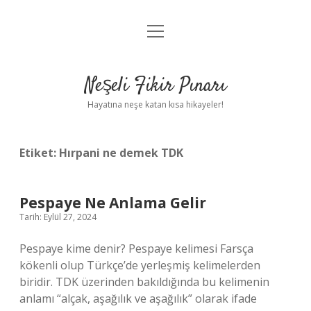
menüyü
Anasayfa
aç
Gizlilik Politikası
Neşeli Fikir Pınarı
Yasal Uyarı
Hayatına neşe katan kısa hikayeler!
Hakkımızda
Etiket:
Hırpani ne demek TDK
Pespaye Ne Anlama Gelir
Tarih: Eylül 27, 2024
Pespaye kime denir? Pespaye kelimesi Farsça
kökenli olup Türkçe’de yerleşmiş kelimelerden
biridir. TDK üzerinden bakıldığında bu kelimenin
anlamı “alçak, aşağılık ve aşağılık” olarak ifade