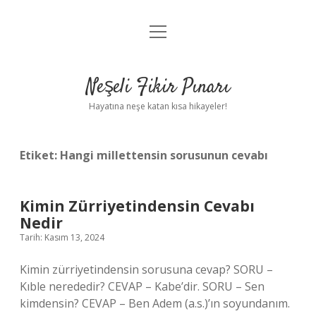
menüyü
Anasayfa
aç
Gizlilik Politikası
Neşeli Fikir Pınarı
Yasal Uyarı
Hayatına neşe katan kısa hikayeler!
Hakkımızda
Etiket:
Hangi millettensin sorusunun cevabı
Kimin Zürriyetindensin Cevabı
Nedir
Tarih: Kasım 13, 2024
Kimin zürriyetindensin sorusuna cevap? SORU –
Kıble nerededir? CEVAP – Kabe’dir. SORU – Sen
kimdensin? CEVAP – Ben Adem (a.s.)’ın soyundanım.