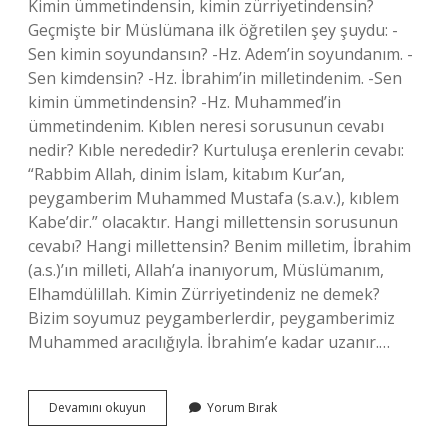
Kimin ümmetindensin, kimin zürriyetindensin?
Geçmişte bir Müslümana ilk öğretilen şey şuydu: -
Sen kimin soyundansın? -Hz. Adem’in soyundanım. -
Sen kimdensin? -Hz. İbrahim’in milletindenim. -Sen
kimin ümmetindensin? -Hz. Muhammed’in
ümmetindenim. Kıblen neresi sorusunun cevabı
nedir? Kıble nerededir? Kurtuluşa erenlerin cevabı:
“Rabbim Allah, dinim İslam, kitabım Kur’an,
peygamberim Muhammed Mustafa (s.a.v.), kıblem
Kabe’dir.” olacaktır. Hangi millettensin sorusunun
cevabı? Hangi millettensin? Benim milletim, İbrahim
(a.s.)’ın milleti, Allah’a inanıyorum, Müslümanım,
Elhamdülillah. Kimin Zürriyetindeniz ne demek?
Bizim soyumuz peygamberlerdir, peygamberimiz
Muhammed aracılığıyla. İbrahim’e kadar uzanır.…
Kimin
Devamını okuyun
Yorum Bırak
Zürriyetindensin
Cevabı