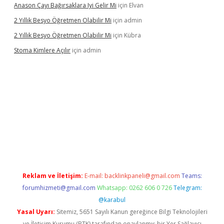
Anason Çayı Bağırsaklara Iyi Gelir Mi
için
Elvan
2 Yıllık Besyo Öğretmen Olabilir Mi
için
admin
2 Yıllık Besyo Öğretmen Olabilir Mi
için
Kübra
Stoma Kimlere Açılır
için
admin
bet
Reklam ve İletişim:
E-mail:
backlinkpaneli@gmail.com
Teams:
forumhizmeti@gmail.com
Whatsapp: 0262 606 0 726
Telegram:
@karabul
Yasal Uyarı:
Sitemiz, 5651 Sayılı Kanun gereğince Bilgi Teknolojileri
ve İletişim Kurumu (BTK) tarafından onaylanmış bir Yer Sağlayıcı