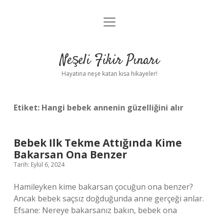
menüyü
Anasayfa
aç
Gizlilik Politikası
Neşeli Fikir Pınarı
Yasal Uyarı
Hayatına neşe katan kısa hikayeler!
Hakkımızda
Etiket:
Hangi bebek annenin güzelliğini alır
Bebek Ilk Tekme Attığında Kime
Bakarsan Ona Benzer
Tarih: Eylül 6, 2024
Hamileyken kime bakarsan çocuğun ona benzer?
Ancak bebek saçsız doğduğunda anne gerçeği anlar.
Efsane: Nereye bakarsanız bakın, bebek ona