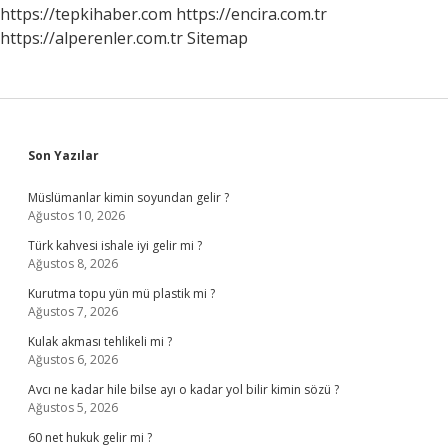
Bakarsan
https://tepkihaber.com
https://encira.com.tr
Ona
https://alperenler.com.tr
Sitemap
Benzer
Sidebar
Son Yazılar
Müslümanlar kimin soyundan gelir ?
Ağustos 10, 2026
Türk kahvesi ishale iyi gelir mi ?
Ağustos 8, 2026
Kurutma topu yün mü plastik mi ?
Ağustos 7, 2026
Kulak akması tehlikeli mi ?
Ağustos 6, 2026
Avcı ne kadar hile bilse ayı o kadar yol bilir kimin sözü ?
Ağustos 5, 2026
60 net hukuk gelir mi ?