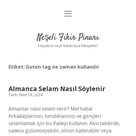
menüyü
Anasayfa
aç
Gizlilik Politikası
Neşeli Fikir Pınarı
Yasal Uyarı
Hayatına neşe katan kısa hikayeler!
Hakkımızda
Etiket:
Guten tag ne zaman kullanılır
Almanca Selam Nasıl Söylenir
Tarih: Ekim 18, 2024
Almanlar nasıl selam verir? Merhaba!
Arkadaşlarınızı, tanıdıklarınızı ve gençleri
selamlamak için bu ifadeyi kullanın. Aksi takdirde,
sadece gülümseyebilir, elinizi kaldırabilir veya