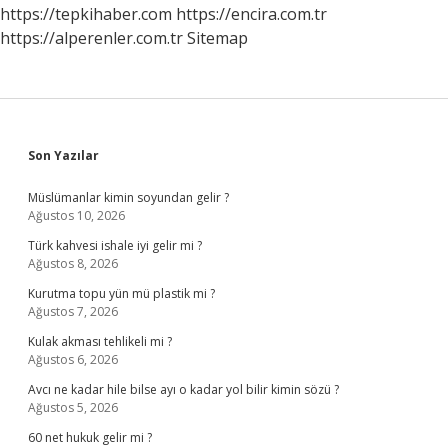
https://tepkihaber.com
https://encira.com.tr
https://alperenler.com.tr
Sitemap
Sidebar
Son Yazılar
Müslümanlar kimin soyundan gelir ?
Ağustos 10, 2026
Türk kahvesi ishale iyi gelir mi ?
Ağustos 8, 2026
Kurutma topu yün mü plastik mi ?
Ağustos 7, 2026
Kulak akması tehlikeli mi ?
Ağustos 6, 2026
Avcı ne kadar hile bilse ayı o kadar yol bilir kimin sözü ?
Ağustos 5, 2026
60 net hukuk gelir mi ?