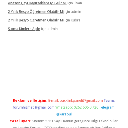
Anason Çayı Bağırsaklara Iyi Gelir Mi
için
Elvan
2 Yıllık Besyo Öğretmen Olabilir Mi
için
admin
2 Yıllık Besyo Öğretmen Olabilir Mi
için
Kübra
Stoma Kimlere Açılır
için
admin
bet
Reklam ve İletişim:
E-mail:
backlinkpaneli@gmail.com
Teams:
forumhizmeti@gmail.com
Whatsapp: 0262 606 0 726
Telegram:
@karabul
Yasal Uyarı:
Sitemiz, 5651 Sayılı Kanun gereğince Bilgi Teknolojileri
ve İletişim Kurumu (BTK) tarafından onaylanmış bir Yer Sağlayıcı