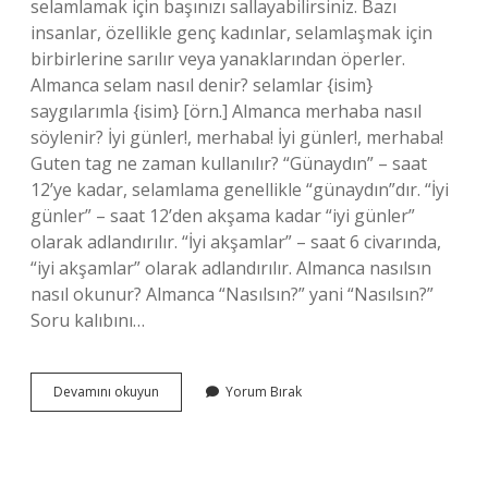
selamlamak için başınızı sallayabilirsiniz. Bazı
insanlar, özellikle genç kadınlar, selamlaşmak için
birbirlerine sarılır veya yanaklarından öperler.
Almanca selam nasıl denir? selamlar {isim}
saygılarımla {isim} [örn.] Almanca merhaba nasıl
söylenir? İyi günler!, merhaba! İyi günler!, merhaba!
Guten tag ne zaman kullanılır? “Günaydın” – saat
12’ye kadar, selamlama genellikle “günaydın”dır. “İyi
günler” – saat 12’den akşama kadar “iyi günler”
olarak adlandırılır. “İyi akşamlar” – saat 6 civarında,
“iyi akşamlar” olarak adlandırılır. Almanca nasılsın
nasıl okunur? Almanca “Nasılsın?” yani “Nasılsın?”
Soru kalıbını…
Almanca
Devamını okuyun
Yorum Bırak
Selam
Nasıl
Söylenir