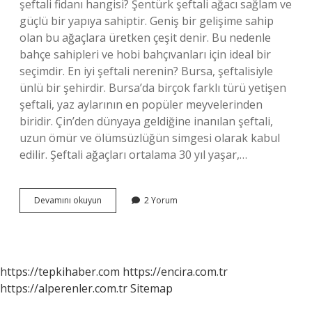
şeftali fidanı hangisi? Şentürk şeftali ağacı sağlam ve
güçlü bir yapıya sahiptir. Geniş bir gelişime sahip
olan bu ağaçlara üretken çeşit denir. Bu nedenle
bahçe sahipleri ve hobi bahçıvanları için ideal bir
seçimdir. En iyi şeftali nerenin? Bursa, şeftalisiyle
ünlü bir şehirdir. Bursa’da birçok farklı türü yetişen
şeftali, yaz aylarının en popüler meyvelerinden
biridir. Çin’den dünyaya geldiğine inanılan şeftali,
uzun ömür ve ölümsüzlüğün simgesi olarak kabul
edilir. Şeftali ağaçları ortalama 30 yıl yaşar,…
Kaç
Devamını okuyun
2 Yorum
Çeşit
Şeftali
https://tepkihaber.com
https://encira.com.tr
https://alperenler.com.tr
Sitemap