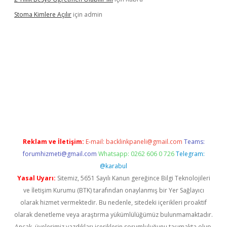
Stoma Kimlere Açılır
için
admin
lbet
Reklam ve İletişim:
E-mail:
backlinkpaneli@gmail.com
Teams:
forumhizmeti@gmail.com
Whatsapp: 0262 606 0 726
Telegram:
@karabul
Yasal Uyarı:
Sitemiz, 5651 Sayılı Kanun gereğince Bilgi Teknolojileri
ve İletişim Kurumu (BTK) tarafından onaylanmış bir Yer Sağlayıcı
olarak hizmet vermektedir. Bu nedenle, sitedeki içerikleri proaktif
olarak denetleme veya araştırma yükümlülüğümüz bulunmamaktadır.
Ancak, üyelerimiz yazdıkları içeriklerin sorumluluğunu taşımakta olup,