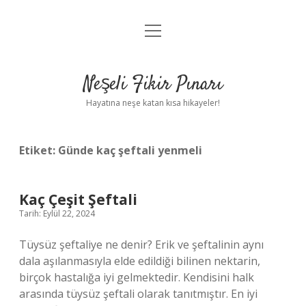
menüyü
Anasayfa
aç
Gizlilik Politikası
Neşeli Fikir Pınarı
Yasal Uyarı
Hayatına neşe katan kısa hikayeler!
Hakkımızda
Etiket:
Günde kaç şeftali yenmeli
Kaç Çeşit Şeftali
Tarih: Eylül 22, 2024
Tüysüz şeftaliye ne denir? Erik ve şeftalinin aynı
dala aşılanmasıyla elde edildiği bilinen nektarin,
birçok hastalığa iyi gelmektedir. Kendisini halk
arasında tüysüz şeftali olarak tanıtmıştır. En iyi