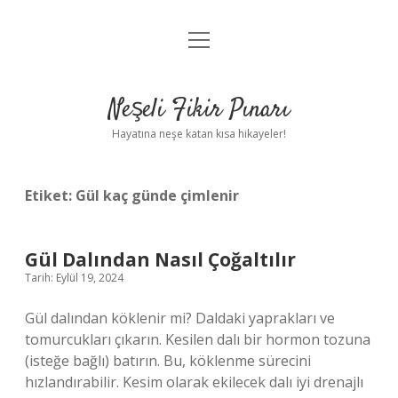
menüyü
Anasayfa
aç
Gizlilik Politikası
Neşeli Fikir Pınarı
Yasal Uyarı
Hayatına neşe katan kısa hikayeler!
Hakkımızda
Etiket:
Gül kaç günde çimlenir
Gül Dalından Nasıl Çoğaltılır
Tarih: Eylül 19, 2024
Gül dalından köklenir mi? Daldaki yaprakları ve
tomurcukları çıkarın. Kesilen dalı bir hormon tozuna
(isteğe bağlı) batırın. Bu, köklenme sürecini
hızlandırabilir. Kesim olarak ekilecek dalı iyi drenajlı