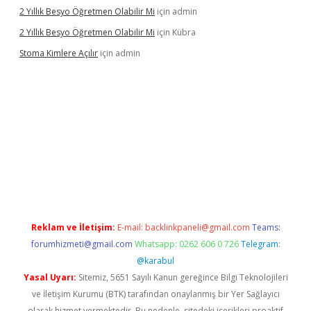
2 Yıllık Besyo Öğretmen Olabilir Mi
için
admin
2 Yıllık Besyo Öğretmen Olabilir Mi
için
Kübra
Stoma Kimlere Açılır
için
admin
lbet
Reklam ve İletişim:
E-mail:
backlinkpaneli@gmail.com
Teams:
forumhizmeti@gmail.com
Whatsapp: 0262 606 0 726
Telegram:
@karabul
Yasal Uyarı:
Sitemiz, 5651 Sayılı Kanun gereğince Bilgi Teknolojileri
ve İletişim Kurumu (BTK) tarafından onaylanmış bir Yer Sağlayıcı
olarak hizmet vermektedir. Bu nedenle, sitedeki içerikleri proaktif