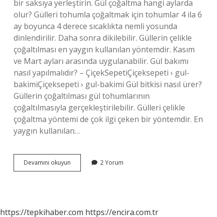
bir saksıya yerleştirin. Gül çoğaltma hangi aylarda
olur? Gülleri tohumla çoğaltmak için tohumlar 4 ila 6
ay boyunca 4 derece sıcaklıkta nemli yosunda
dinlendirilir. Daha sonra dikilebilir. Güllerin çelikle
çoğaltılması en yaygın kullanılan yöntemdir. Kasım
ve Mart ayları arasında uygulanabilir. Gül bakımı
nasıl yapılmalıdır? – ÇiçekSepetiÇiçeksepeti › gul-
bakimiÇiçeksepeti › gul-bakimi Gül bitkisi nasıl ürer?
Güllerin çoğaltılması gül tohumlarının
çoğaltılmasıyla gerçekleştirilebilir. Gülleri çelikle
çoğaltma yöntemi de çok ilgi çeken bir yöntemdir. En
yaygın kullanılan…
Gül
Devamını okuyun
2 Yorum
Dalından
Nasıl
Çoğaltılır
https://tepkihaber.com
https://encira.com.tr