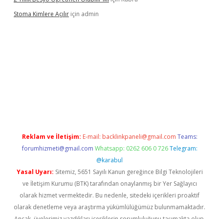
Stoma Kimlere Açılır
için
admin
lbet
Reklam ve İletişim:
E-mail:
backlinkpaneli@gmail.com
Teams:
forumhizmeti@gmail.com
Whatsapp: 0262 606 0 726
Telegram:
@karabul
Yasal Uyarı:
Sitemiz, 5651 Sayılı Kanun gereğince Bilgi Teknolojileri
ve İletişim Kurumu (BTK) tarafından onaylanmış bir Yer Sağlayıcı
olarak hizmet vermektedir. Bu nedenle, sitedeki içerikleri proaktif
olarak denetleme veya araştırma yükümlülüğümüz bulunmamaktadır.
Ancak, üyelerimiz yazdıkları içeriklerin sorumluluğunu taşımakta olup,