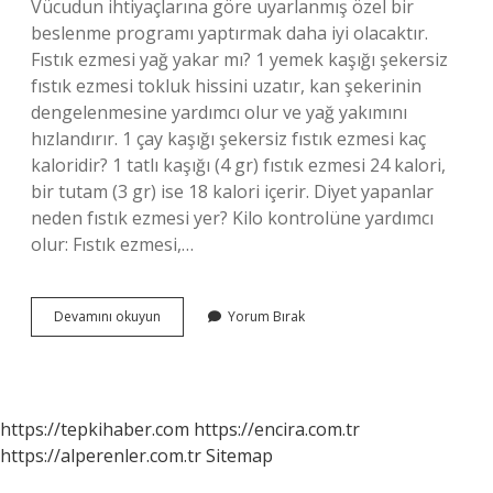
Vücudun ihtiyaçlarına göre uyarlanmış özel bir
beslenme programı yaptırmak daha iyi olacaktır.
Fıstık ezmesi yağ yakar mı? 1 yemek kaşığı şekersiz
fıstık ezmesi tokluk hissini uzatır, kan şekerinin
dengelenmesine yardımcı olur ve yağ yakımını
hızlandırır. 1 çay kaşığı şekersiz fıstık ezmesi kaç
kaloridir? 1 tatlı kaşığı (4 gr) fıstık ezmesi 24 kalori,
bir tutam (3 gr) ise 18 kalori içerir. Diyet yapanlar
neden fıstık ezmesi yer? Kilo kontrolüne yardımcı
olur: Fıstık ezmesi,…
Fıstık
Devamını okuyun
Yorum Bırak
Ezmesi
Diyette
Yenir
Mi
https://tepkihaber.com
https://encira.com.tr
https://alperenler.com.tr
Sitemap