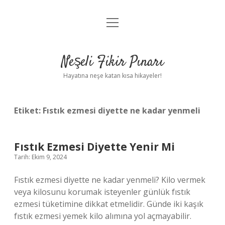
menüyü
Anasayfa
aç
Gizlilik Politikası
Neşeli Fikir Pınarı
Yasal Uyarı
Hayatına neşe katan kısa hikayeler!
Hakkımızda
Etiket:
Fıstık ezmesi diyette ne kadar yenmeli
Fıstık Ezmesi Diyette Yenir Mi
Tarih: Ekim 9, 2024
Fıstık ezmesi diyette ne kadar yenmeli? Kilo vermek
veya kilosunu korumak isteyenler günlük fıstık
ezmesi tüketimine dikkat etmelidir. Günde iki kaşık
fıstık ezmesi yemek kilo alımına yol açmayabilir.